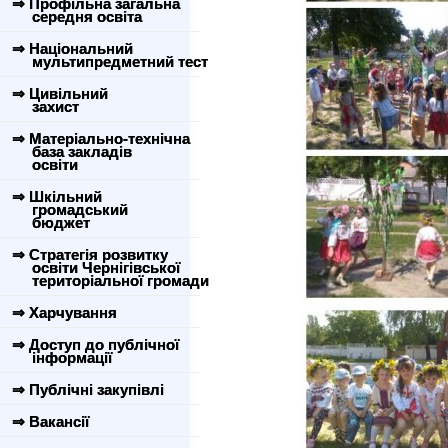
⇒ Профільна загальна
середня освіта
⇒ Національний
мультипредметний тест
⇒ Цивільний
захист
⇒ Матеріально-технічна
база закладів
освіти
⇒ Шкільний
громадський
бюджет
⇒ Стратегія розвитку
освіти Чернігівської
територіальної громади
⇒ Харчування
⇒ Доступ до публічної
інформації
⇒ Публічні закупівлі
⇒ Вакансії