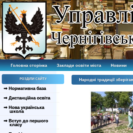
Головна сторінка
Заклади освіти міста
Новини
РОЗДІЛИ САЙТУ
Народні традиції зберіг
⇒ Нормативна база
⇒ Дистанційна освіта
⇒ Нова українська
школа
⇒ Вступ до першого
класу