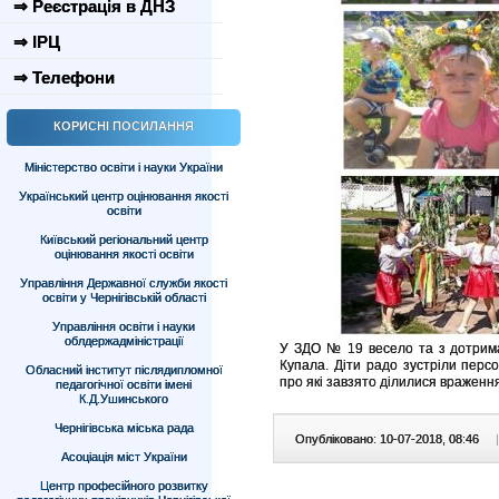
⇒ Реєстрація в ДНЗ
⇒ ІРЦ
⇒ Телефони
КОРИСНІ ПОСИЛАННЯ
Міністерство освіти і науки України
Український центр оцінювання якості
освіти
Київський регіональний центр
оцінювання якості освіти
Управління Державної служби якості
освіти у Чернігівській області
Управління освіти і науки
облдержадміністрації
У ЗДО № 19 весело та з дотрима
Купала. Діти радо зустріли персо
Обласний інститут післядипломної
про які завзято ділилися враженн
педагогічної освіти імені
К.Д.Ушинського
Чернігівська міська рада
Опубліковано: 10-07-2018, 08:46
|
Асоціація міст України
Центр професійного розвитку