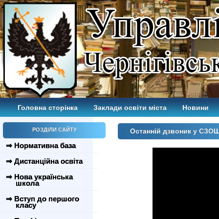
Головна сторінка
Заклади освіти міста
Новини
РОЗДІЛИ САЙТУ
Останній дзвоник у СЗО
⇒ Нормативна база
⇒ Дистанційна освіта
⇒ Нова українська
школа
⇒ Вступ до першого
класу