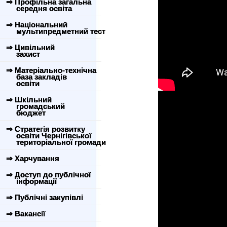
⇒ Профільна загальна
середня освіта
⇒ Національний
мультипредметний тест
⇒ Цивільний
захист
⇒ Матеріально-технічна
база закладів
освіти
⇒ Шкільний
громадський
бюджет
⇒ Стратегія розвитку
освіти Чернігівської
територіальної громади
⇒ Харчування
⇒ Доступ до публічної
інформації
⇒ Публічні закупівлі
⇒ Вакансії