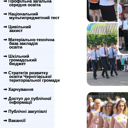
⇒ Профільна загальна
середня освіта
⇒ Національний
мультипредметний тест
⇒ Цивільний
захист
⇒ Матеріально-технічна
база закладів
освіти
⇒ Шкільний
громадський
бюджет
⇒ Стратегія розвитку
освіти Чернігівської
територіальної громади
⇒ Харчування
⇒ Доступ до публічної
інформації
⇒ Публічні закупівлі
⇒ Вакансії