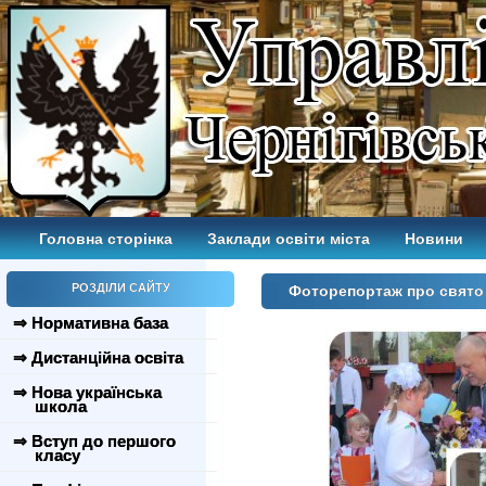
Головна сторінка
Заклади освіти міста
Новини
РОЗДІЛИ САЙТУ
Фоторепортаж про свято
⇒ Нормативна база
⇒ Дистанційна освіта
⇒ Нова українська
школа
⇒ Вступ до першого
класу