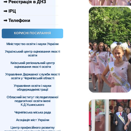
⇒ Реєстрація в ДНЗ
⇒ ІРЦ
⇒ Телефони
КОРИСНІ ПОСИЛАННЯ
Міністерство освіти і науки України
Український центр оцінювання якості
освіти
Київський регіональний центр
оцінювання якості освіти
Управління Державної служби якості
освіти у Чернігівській області
Управління освіти і науки
облдержадміністрації
Обласний інститут післядипломної
педагогічної освіти імені
К.Д.Ушинського
Чернігівська міська рада
Асоціація міст України
Центр професійного розвитку