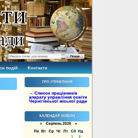
си подій
Контакти
ПРО УПРАВЛІННЯ
→ Список працівників
апарату управління освіти
Чернігівської міської ради
КАЛЕНДАР НОВИН
«
Серпень 2026 »
Пн
Вт
Ср
Чт
Пт
Сб
Нд
1
2