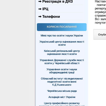
⇒ Реєстрація в ДНЗ
Настав
поетап
реперту
⇒ ІРЦ
отриму
справжн
⇒ Телефони
Всі зал
почутог
КОРИСНІ ПОСИЛАННЯ
Опублі
Міністерство освіти і науки України
Український центр оцінювання якості
освіти
Київський регіональний центр
оцінювання якості освіти
Управління Державної служби якості
освіти у Чернігівській області
Управління освіти і науки
облдержадміністрації
Обласний інститут післядипломної
педагогічної освіти імені
К.Д.Ушинського
Чернігівська міська рада
Асоціація міст України
Центр професійного розвитку