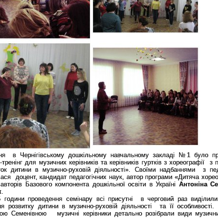
тня в Чернігівському дошкільному навчальному закладі №1 було п
-тренінг для музичних керівників та керівників гуртків з хореографії з
ток дитини в музично-руховій діяльності». Своїми надбаннями з пе
ася доцент, кандидат педагогічних наук, автор програми «Дитяча хорео
авторів Базового компонента дошкільної освіти в Україні
Антоніна С
к
.
 години проведення семінару всі присутні в черговий раз виділили
ня розвитку дитини в музично-руховій діяльності та її особливості.
ною Семенівною музичні керівники детально розібрали види музични