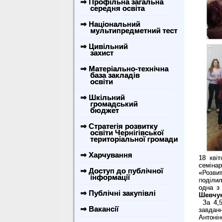
⇒ Профільна загальна
середня освіта
⇒ Національний
мультипредметний тест
⇒ Цивільний
захист
⇒ Матеріально-технічна
база закладів
освіти
⇒ Шкільний
громадський
бюджет
⇒ Стратегія розвитку
освіти Чернігівської
територіальної громади
⇒ Харчування
18 кві
семінар
⇒ Доступ до публічної
«Розви
інформації
поділил
одна з 
⇒ Публічні закупівлі
Шевчу
За 4,5
⇒ Вакансії
завдан
Антоні