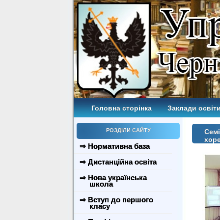
Головна сторінка
Заклади освіти
РОЗДІЛИ САЙТУ
Семі
хоре
⇒ Нормативна база
⇒ Дистанційна освіта
⇒ Нова українська
школа
⇒ Вступ до першого
класу