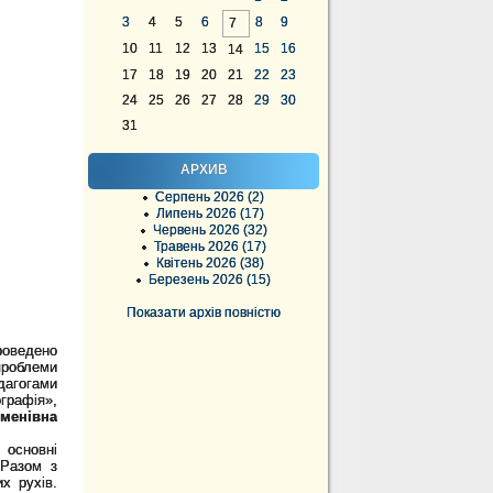
3
4
5
6
8
9
7
10
11
12
13
15
16
14
17
18
19
20
21
22
23
24
25
26
27
28
29
30
31
АРХИВ
Серпень 2026 (2)
Липень 2026 (17)
Червень 2026 (32)
Травень 2026 (17)
Квітень 2026 (38)
Березень 2026 (15)
Показати архів повністю
роведено
 проблеми
дагогами
графія»,
еменівна
 основні
 Разом з
х рухів.