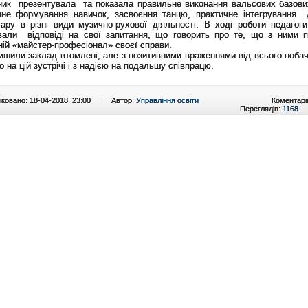
ник презентувала та показала правильне виконання вальсових базових
не формування навичок, засвоєння танцю, практичне інтегрування 
ару в різні види музично-рухової діяльності. В ході роботи педагоги
вали відповіді на свої запитання, що говорить про те, що з ними 
ій «майстер-професіонал» своєї справи.
ишили заклад втомлені, але з позитивними враженнями від всього побач
о на цій зустрічі і з надією на подальшу співпрацю.
ковано: 18-04-2018, 23:00
|
Автор:
Управління освіти
Коментарі
Переглядів:
1168