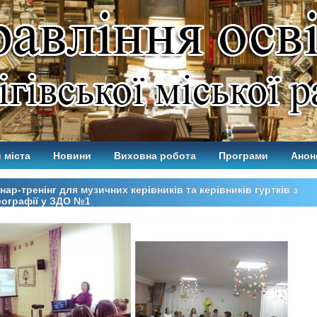
 міста
Новини
Виховна робота
Програми
Анон
нар-тренінг для музичних керівників та керівників гуртків з
ографії у ЗДО №1