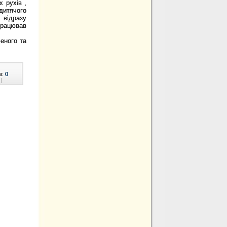
 рухів ,
дитячого
 відразу
працював
еного та
в:
0
|