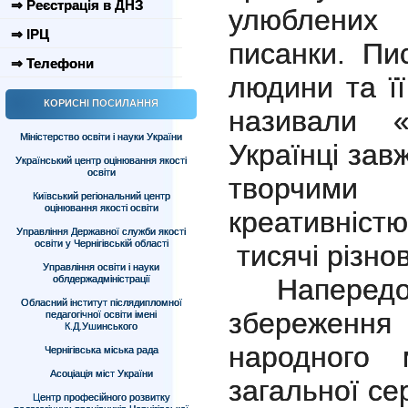
⇒ Реєстрація в ДНЗ
улюблени
⇒ ІРЦ
писанки. Пи
⇒ Телефони
людини та її
КОРИСНІ ПОСИЛАННЯ
називали 
Міністерство освіти і науки України
Українці зав
Український центр оцінювання якості
освіти
творчим
Київський регіональний центр
оцінювання якості освіти
креативніс
Управління Державної служби якості
освіти у Чернігівській області
тисячі різно
Управління освіти і науки
облдержадміністрації
Напередодн
Обласний інститут післядипломної
збереження 
педагогічної освіти імені
К.Д.Ушинського
народного 
Чернігівська міська рада
Асоціація міст України
загальної се
Центр професійного розвитку