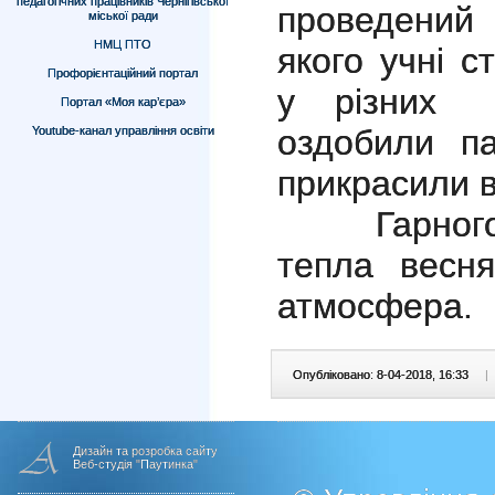
педагогічних працівників Чернігівської
проведений 
міської ради
НМЦ ПТО
якого учні с
Профорієнтаційний портал
у різних т
Портал «Моя кар’єра»
оздобили па
Youtube-канал управління освіти
прикрасили 
Гарного н
тепла весн
атмосфера.
Опубліковано: 8-04-2018, 16:33
|
Дизайн та розробка сайту
Веб-студія "Паутинка"