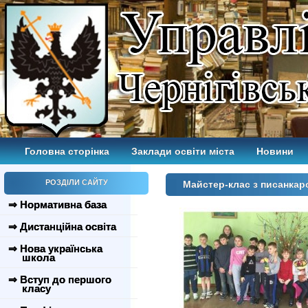
Головна сторінка
Заклади освіти міста
Новини
РОЗДІЛИ САЙТУ
Майстер-клас з писанка
⇒ Нормативна база
⇒ Дистанційна освіта
⇒ Нова українська
школа
⇒ Вступ до першого
класу