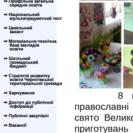
⇒ Профільна загальна
середня освіта
⇒ Національний
мультипредметний тест
⇒ Цивільний
захист
⇒ Матеріально-технічна
база закладів
освіти
⇒ Шкільний
громадський
бюджет
⇒ Стратегія розвитку
освіти Чернігівської
територіальної громади
⇒ Харчування
8 квітн
⇒ Доступ до публічної
православні
інформації
свято Велик
⇒ Публічні закупівлі
⇒ Вакансії
приготуван