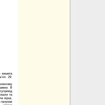
о вишита
’яті. 29
олективу
шивки. В
супровід
ували та
ли вірші,
 панував