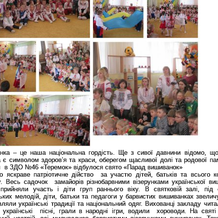
нка – це наша національна гордість. Ще з сивої давнини відомо, щ
 є символом здоров’я та краси, оберегом щасливої долі та родової пам
я в ЗДО №46 «Теремок» відбулося свято «Парад вишиванок»
о яскраве патріотичне дійство за участю дітей, батьків та всього к
у. Весь садочок замайорів різнобарвними візерунками української ви
 прийняли участь і діти груп раннього віку. В святковій залі, під 
ьких мелодій, діти, батьки та педагоги у барвистих вишиванках звелич
ляли українські традиції та національний одяг. Вихованці закладу чита
и українські пісні, грали в народні ігри, водили хороводи. На святі