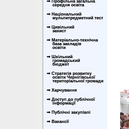
⇒ Профільна загальна
середня освіта
⇒ Національний
мультипредметний тест
⇒ Цивільний
захист
⇒ Матеріально-технічна
база закладів
освіти
⇒ Шкільний
громадський
бюджет
⇒ Стратегія розвитку
освіти Чернігівської
територіальної громади
⇒ Харчування
⇒ Доступ до публічної
інформації
⇒ Публічні закупівлі
⇒ Вакансії