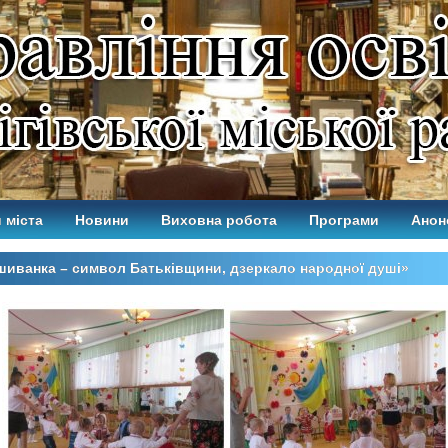
 міста
Новини
Виховна робота
Програми
Анон
иванка – символ Батьківщини, дзеркало народної душі»