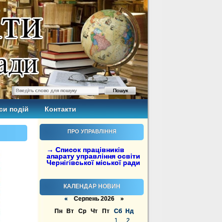
си подій
Контакти
ПРО УПРАВЛІННЯ
→ Список працівників
апарату управління освіти
Чернігівської міської ради
КАЛЕНДАР НОВИН
«
Серпень 2026 »
Пн
Вт
Ср
Чт
Пт
Сб
Нд
1
2