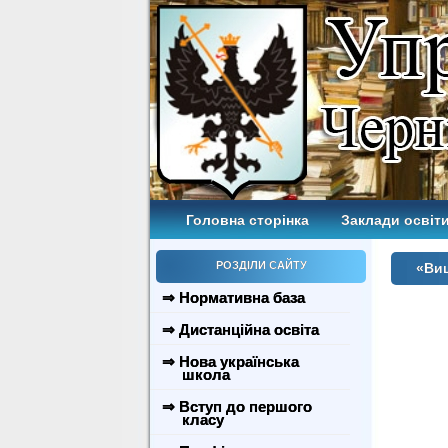
Головна сторінка
Заклади освіти
РОЗДІЛИ САЙТУ
«Виш
⇒ Нормативна база
⇒ Дистанційна освіта
⇒ Нова українська
школа
⇒ Вступ до першого
класу