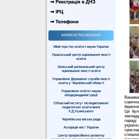
⇒ Реєстрація в ДНЗ
⇒ ІРЦ
⇒ Телефони
КОРИСНІ ПОСИЛАННЯ
Міністерство освіти і науки України
Український центр оцінювання якості
освіти
Київський регіональний центр
оцінювання якості освіти
Управління Державної служби якості
освіти у Чернігівській області
Управління освіти і науки
облдержадміністрації
Вишива
сорочка
Обласний інститут післядипломної
березн
педагогічної освіти імені
Це бул
К.Д.Ушинського
заклад
Чернігівська міська рада
параді
українс
Асоціація міст України
прослав
співал
Центр професійного розвитку