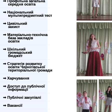
⇒ Профільна загальна
середня освіта
⇒ Національний
мультипредметний тест
⇒ Цивільний
захист
⇒ Матеріально-технічна
база закладів
освіти
⇒ Шкільний
громадський
бюджет
⇒ Стратегія розвитку
освіти Чернігівської
територіальної громади
⇒ Харчування
⇒ Доступ до публічної
інформації
⇒ Публічні закупівлі
⇒ Вакансії