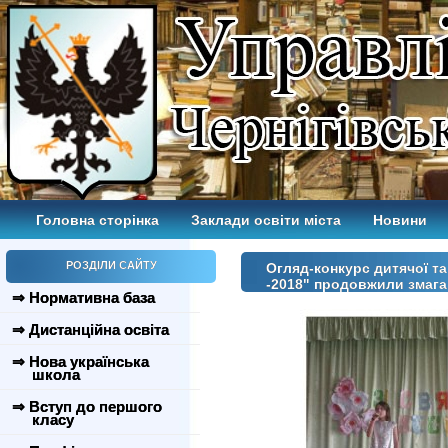
Головна сторінка
Заклади освіти міста
Новини
РОЗДІЛИ САЙТУ
Огляд-конкурс дитячої та
-2018" продовжили змаган
⇒ Нормативна база
⇒ Дистанційна освіта
⇒ Нова українська
школа
⇒ Вступ до першого
класу