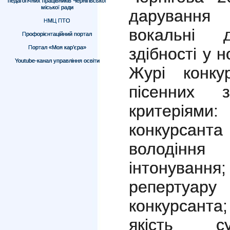
педагогічних працівників Чернігівської
міської ради
дарування 
НМЦ ПТО
вокальні 
Профорієнтаційний портал
Портал «Моя кар’єра»
здібності у н
Youtube-канал управління освіти
Журі конку
пісенних 
критеріям
конкурсан
володіння
інтонуван
репертуару
конкурсанта
якість су