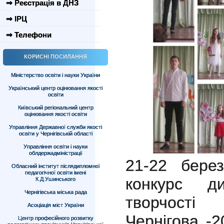
⇒ Реєстрація в ДНЗ
⇒ ІРЦ
⇒ Телефони
КОРИСНІ ПОСИЛАННЯ
Міністерство освіти і науки України
Український центр оцінювання якості
освіти
Київський регіональний центр
оцінювання якості освіти
Управління Державної служби якості
освіти у Чернігівській області
Управління освіти і науки
облдержадміністрації
21-22 бере
Обласний інститут післядипломної
педагогічної освіти імені
конкурс д
К.Д.Ушинського
Чернігівська міська рада
творчості
Асоціація міст України
Чернігова -
Центр професійного розвитку