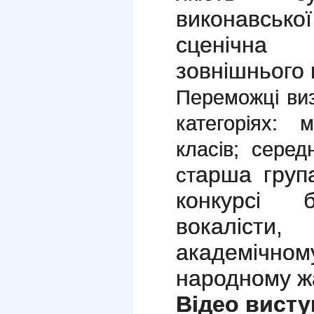
виконавсь
сценічна 
зовнішнього 
Переможці виз
категоріях: 
класів; середн
арша група
ст
конкурсі 
вокаліст
академічн
народному ж
Відео висту