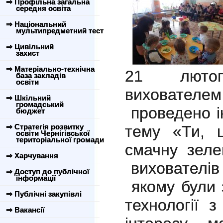
⇒ Профільна загальна
середня освіта
⇒ Національний
мультипредметний тест
⇒ Цивільний
захист
⇒ Матеріально-технічна
21 лют
база закладів
освіти
вихователем
⇒ Шкільний
громадський
проведено і
бюджет
⇒ Стратегія розвитку
тему «Ти, ц
освіти Чернігівської
територіальної громади
смачну зел
⇒ Харчування
вихователів 
⇒ Доступ до публічної
інформації
якому були з
⇒ Публічні закупівлі
технології з
⇒ Вакансії