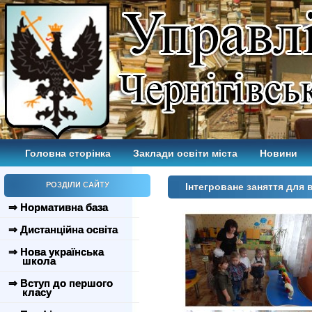
Головна сторінка
Заклади освіти міста
Новини
РОЗДІЛИ САЙТУ
Інтегроване заняття для 
⇒ Нормативна база
⇒ Дистанційна освіта
⇒ Нова українська
школа
⇒ Вступ до першого
класу