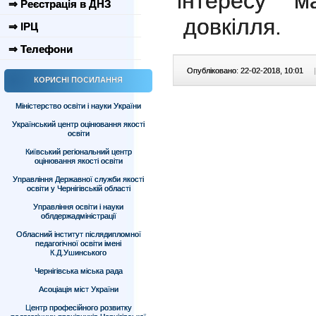
інтересу м
⇒ Реєстрація в ДНЗ
довкілля.
⇒ ІРЦ
⇒ Телефони
Опубліковано: 22-02-2018, 10:01
|
КОРИСНІ ПОСИЛАННЯ
Міністерство освіти і науки України
Український центр оцінювання якості
освіти
Київський регіональний центр
оцінювання якості освіти
Управління Державної служби якості
освіти у Чернігівській області
Управління освіти і науки
облдержадміністрації
Обласний інститут післядипломної
педагогічної освіти імені
К.Д.Ушинського
Чернігівська міська рада
Асоціація міст України
Центр професійного розвитку