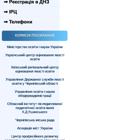
⇒ Реєстрація в ДНЗ
⇒ ІРЦ
⇒ Телефони
КОРИСНІ ПОСИЛАННЯ
Міністерство освіти і науки України
Український центр оцінювання якості
освіти
Київський регіональний центр
оцінювання якості освіти
Управління Державної служби якості
освіти у Чернігівській області
Управління освіти і науки
облдержадміністрації
Обласний інститут післядипломної
педагогічної освіти імені
К.Д.Ушинського
Чернігівська міська рада
Асоціація міст України
Центр професійного розвитку