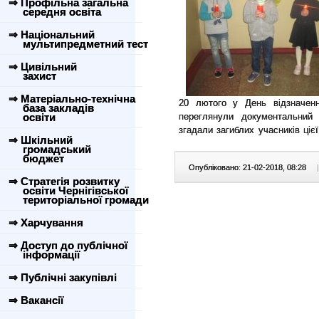
⇒ Профільна загальна
середня освіта
⇒ Національний
мультипредметний тест
⇒ Цивільний
захист
⇒ Матеріально-технічна
20 лютого у День відзначен
база закладів
освіти
переглянули документальний 
згадали загиблих учасників ціє
⇒ Шкільний
громадський
бюджет
Опубліковано: 21-02-2018, 08:28
|
⇒ Стратегія розвитку
освіти Чернігівської
територіальної громади
⇒ Харчування
⇒ Доступ до публічної
інформації
⇒ Публічні закупівлі
⇒ Вакансії