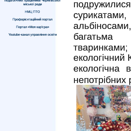
педагогічних працівників Чернігівської
подружилися
міської ради
сурикат
НМЦ ПТО
Профорієнтаційний портал
альбіносами
Портал «Моя кар’єра»
багатьма
Youtube-канал управління освіти
тваринками;
екологічний 
екологічна 
непотрібних 