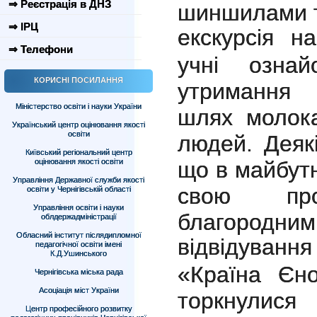
⇒ Реєстрація в ДНЗ
шиншилами та
⇒ ІРЦ
екскурсія н
⇒ Телефони
учні озна
КОРИСНІ ПОСИЛАННЯ
утримання 
Міністерство освіти і науки України
шлях молока
Український центр оцінювання якості
освіти
людей. Деякі
Київський регіональний центр
оцінювання якості освіти
що в майбут
Управління Державної служби якості
свою пр
освіти у Чернігівській області
Управління освіти і науки
благородним
облдержадміністрації
Обласний інститут післядипломної
відвідуванн
педагогічної освіти імені
К.Д.Ушинського
«Країна Єно
Чернігівська міська рада
Асоціація міст України
торкнулис
Центр професійного розвитку