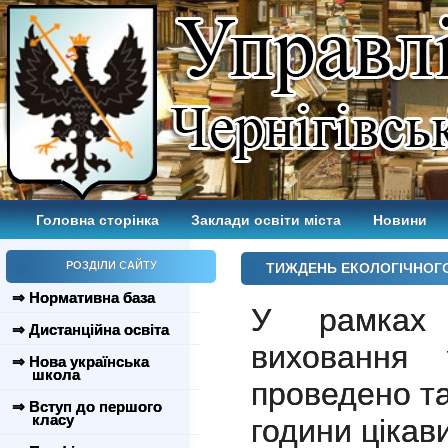
Головна сторінка
Заклади освіти міста
Новини
РОЗДІЛИ САЙТУ
ТИЖДЕНЬ ЕКОЛОГІЧНОГ
⇒ Нормативна база
У рамках 
⇒ Дистанційна освіта
вихованн
⇒ Нова українська
школа
проведено та
⇒ Вступ до першого
класу
години цікав