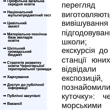
⇒ Профільна загальна
перегляд
середня освіта
⇒ Національний
виготовляють
мультипредметний тест
вивішуван
⇒ Цивільний
захист
підгодовува
⇒ Матеріально-технічна
база закладів
школи;
освіти
екскурсія до
⇒ Шкільний
громадський
бюджет
станції юних
⇒ Стратегія розвитку
освіти Чернігівської
відвідали 
територіальної громади
експозиц
⇒ Харчування
⇒ Доступ до публічної
познайомили
інформації
куточку»: ч
⇒ Публічні закупівлі
морськими 
⇒ Вакансії