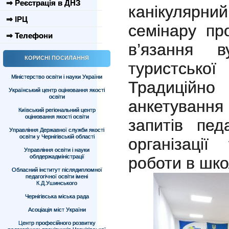
⇒ Реєстрація в ДНЗ
канікуляр
⇒ ІРЦ
семінару пр
⇒ Телефони
в’язання в
КОРИСНІ ПОСИЛАННЯ
туристськ
Міністерство освіти і науки України
Традиційн
Український центр оцінювання якості
освіти
анкетуванн
Київський регіональний центр
оцінювання якості освіти
запитів пед
Управління Державної служби якості
освіти у Чернігівській області
організації 
Управління освіти і науки
облдержадміністрації
роботи в шко
Обласний інститут післядипломної
педагогічної освіти імені
К.Д.Ушинського
Чернігівська міська рада
Асоціація міст України
Центр професійного розвитку