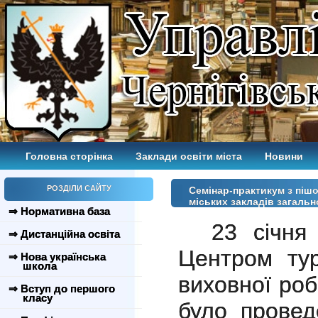
Головна сторінка
Заклади освіти міста
Новини
РОЗДІЛИ САЙТУ
Семінар-практикум з пішо
міських закладів загальн
⇒ Нормативна база
23 січня
⇒ Дистанційна освіта
Центром тур
⇒ Нова українська
школа
виховної роб
⇒ Вступ до першого
класу
було прове