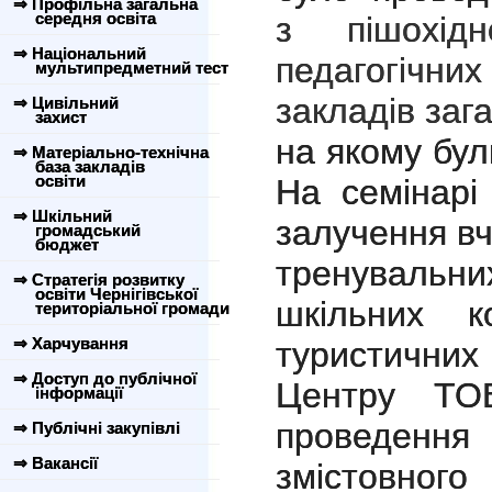
⇒ Профільна загальна
середня освіта
з пішохід
⇒ Національний
педагогічни
мультипредметний тест
закладів заг
⇒ Цивільний
захист
на якому бул
⇒ Матеріально-технічна
база закладів
освіти
На семінарі
⇒ Шкільний
залучення вч
громадський
бюджет
тренувальни
⇒ Стратегія розвитку
освіти Чернігівської
шкільних 
територіальної громади
⇒ Харчування
туристичн
⇒ Доступ до публічної
Центру ТОВ
інформації
проведен
⇒ Публічні закупівлі
⇒ Вакансії
змістовного