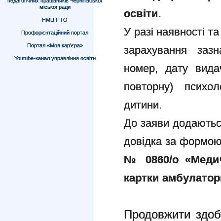
педагогічних працівників Чернігівської
міської ради
освіти
.
НМЦ ПТО
У разі наявності т
Профорієнтаційний портал
Портал «Моя кар’єра»
зарахування зазн
Youtube-канал управління освіти
номер, дату вида
повторну) психол
дитини.
До заяви додаються
довідка за формою 
№ 0860/о «Медич
картки амбулатор
Продовжити здоб