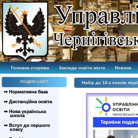
Головна сторінка
Заклади освіти міста
Новини
РОЗДІЛИ САЙТУ
Набір до 10-х класів ліце
⇒ Нормативна база
⇒ Дистанційна освіта
⇒ Нова українська
школа
⇒ Вступ до першого
класу