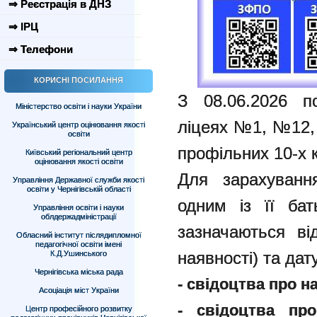
⇒ Реєстрація в ДНЗ
⇒ ІРЦ
⇒ Телефони
КОРИСНІ ПОСИЛАННЯ
З 08.06.2026 по
Міністерство освіти і науки України
ліцеях №1, №12,
Український центр оцінювання якості
освіти
профільних 10-х 
Київський регіональний центр
оцінювання якості освіти
Для зарахуванн
Управління Державної служби якості
освіти у Чернігівській області
одним із її бат
Управління освіти і науки
облдержадміністрації
зазначаються ві
Обласний інститут післядипломної
педагогічної освіти імені
наявності) та дат
К.Д.Ушинського
Чернігівська міська рада
- свідоцтва про 
Асоціація міст України
- свідоцтва про
Центр професійного розвитку