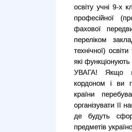
освіту учні 9-х 
професійної (пр
фахової передв
переліком закла
технічної) освіт
які функціонують 
УВАГА! Якщо 
кордоном і ви п
країни перебув
організувати її 
де будуть сфор
предметів україн