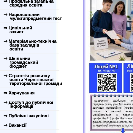
⇒ Профільна загальна
середня освіта
⇒ Національний
мультипредметний тест
⇒ Цивільний
захист
⇒ Матеріально-технічна
база закладів
освіти
⇒ Шкільний
громадський
бюджет
⇒ Стратегія розвитку
освіти Чернігівської
територіальної громади
⇒ Харчування
⇒ Доступ до публічної
інформації
⇒ Публічні закупівлі
⇒ Вакансії