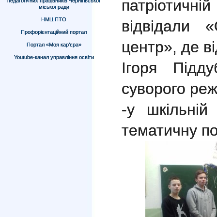
патріотичні
педагогічних працівників Чернігівської
міської ради
НМЦ ПТО
відвідали 
Профорієнтаційний портал
центр», де в
Портал «Моя кар’єра»
Youtube-канал управління освіти
Ігоря Підд
суворого ре
-у шкільній
тематичну по