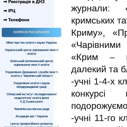
⇒ Реєстрація в ДНЗ
журнали: «
⇒ ІРЦ
кримських та
⇒ Телефони
Криму», «П
КОРИСНІ ПОСИЛАННЯ
«Чарівними
Міністерство освіти і науки України
Український центр оцінювання якості
освіти
«Крим – ц
Київський регіональний центр
оцінювання якості освіти
далекий та б
Управління Державної служби якості
освіти у Чернігівській області
-учні 1-4-х 
Управління освіти і науки
облдержадміністрації
конкурсі
Обласний інститут післядипломної
педагогічної освіти імені
К.Д.Ушинського
подорожуємо
Чернігівська міська рада
-учні 11-го 
Асоціація міст України
Центр професійного розвитку