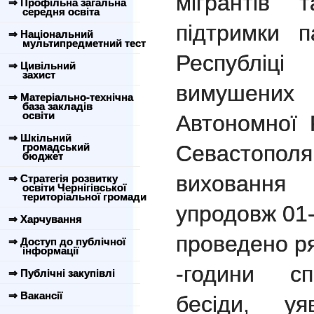
мігрантів 
⇒ Профільна загальна
середня освіта
підтримки п
⇒ Національний
мультипредметний тест
Республі
⇒ Цивільний
захист
вимушени
⇒ Матеріально-технічна
база закладів
освіти
Автономної 
⇒ Шкільний
громадський
Севастопо
бюджет
виховання
⇒ Стратегія розвитку
освіти Чернігівської
територіальної громади
упродовж 01-
⇒ Харчування
проведено ря
⇒ Доступ до публічної
інформації
-години сп
⇒ Публічні закупівлі
⇒ Вакансії
бесіди, уя