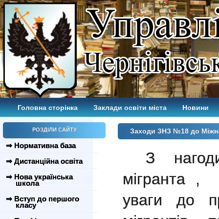
Головна сторінка
Заклади освіти міста
Новини
РОЗДІЛИ САЙТУ
Заходи ЗНЗ №18 до Міжна
⇒ Нормативна база
З нагод
⇒ Дистанційна освіта
мігранта 
⇒ Нова українська
школа
уваги до п
⇒ Вступ до першого
класу