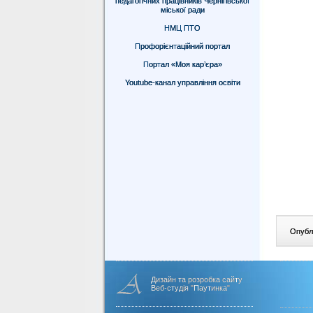
педагогічних працівників Чернігівської
міської ради
НМЦ ПТО
Профорієнтаційний портал
Портал «Моя кар’єра»
Youtube-канал управління освіти
Опублі
Дизайн та розробка сайту
Веб-студія "Паутинка"