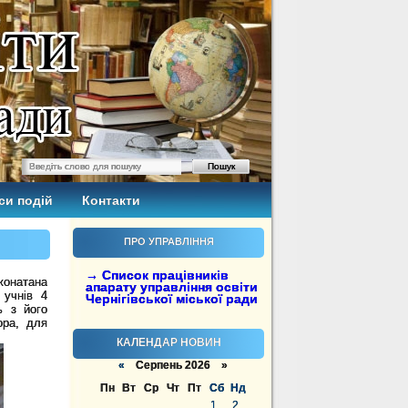
си подій
Контакти
ПРО УПРАВЛІННЯ
→ Список працівників
жонатана
апарату управління освіти
 учнів 4
Чернігівської міської ради
ь з його
ора, для
КАЛЕНДАР НОВИН
«
Серпень 2026 »
Пн
Вт
Ср
Чт
Пт
Сб
Нд
1
2