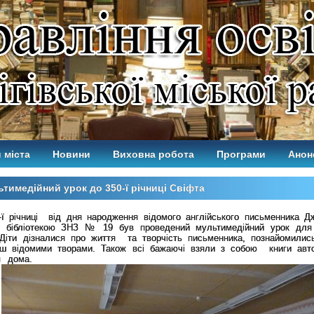
 міста
Новини
Виховна робота
Програми
Анон
тимедійний урок до 350-ї річниці Свіфта
-ї річниці від дня народження відомого англійського письменника Д
, бібліотекою ЗНЗ № 19 був проведений мультимедійний урок для
 Діти дізналися про життя та творчість письменника, познайомилис
ьш відомими творами. Також всі бажаючі взяли з собою книги авт
я дома.