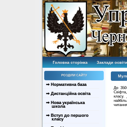
Головна сторінка
Заклади освіти
РОЗДІЛИ САЙТУ
Муль
⇒ Нормативна база
До 350
Свіфта
⇒ Дистанційна освіта
класу.
найбіл
⇒ Нова українська
читанн
школа
⇒ Вступ до першого
класу