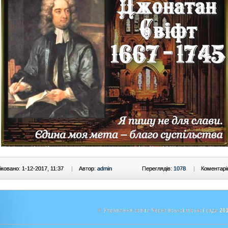
ковано: 1-12-2017, 11:37
|
Автор:
admin
Переглядів:
1078
|
Коментарі
© Управління освіти Чернігівської міської ради
201