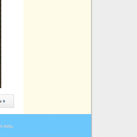
в:
0
5-2025р.