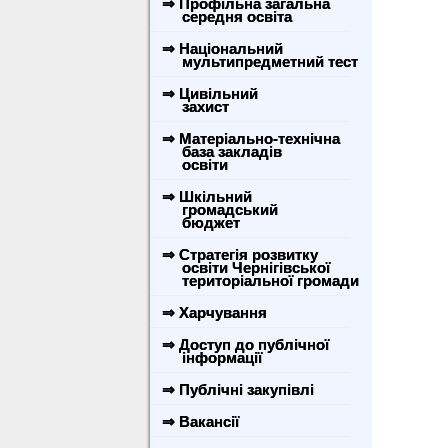
⇒ Профільна загальна
середня освіта
⇒ Національний
мультипредметний тест
⇒ Цивільний
захист
⇒ Матеріально-технічна
база закладів
освіти
⇒ Шкільний
громадський
бюджет
⇒ Стратегія розвитку
освіти Чернігівської
територіальної громади
⇒ Харчування
⇒ Доступ до публічної
інформації
⇒ Публічні закупівлі
⇒ Вакансії