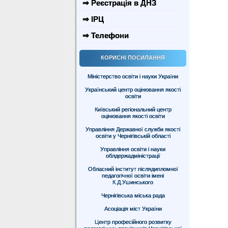
⇒ Реєстрація в ДНЗ
⇒ ІРЦ
⇒ Телефони
КОРИСНІ ПОСИЛАННЯ
Міністерство освіти і науки України
Український центр оцінювання якості
освіти
Київський регіональний центр
оцінювання якості освіти
Управління Державної служби якості
освіти у Чернігівській області
Управління освіти і науки
облдержадміністрації
Обласний інститут післядипломної
педагогічної освіти імені
К.Д.Ушинського
Чернігівська міська рада
Асоціація міст України
Центр професійного розвитку