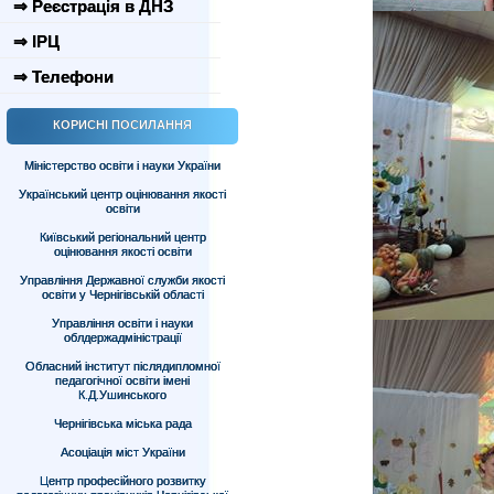
⇒ Реєстрація в ДНЗ
⇒ ІРЦ
⇒ Телефони
КОРИСНІ ПОСИЛАННЯ
Міністерство освіти і науки України
Український центр оцінювання якості
освіти
Київський регіональний центр
оцінювання якості освіти
Управління Державної служби якості
освіти у Чернігівській області
Управління освіти і науки
облдержадміністрації
Обласний інститут післядипломної
педагогічної освіти імені
К.Д.Ушинського
Чернігівська міська рада
Асоціація міст України
Центр професійного розвитку