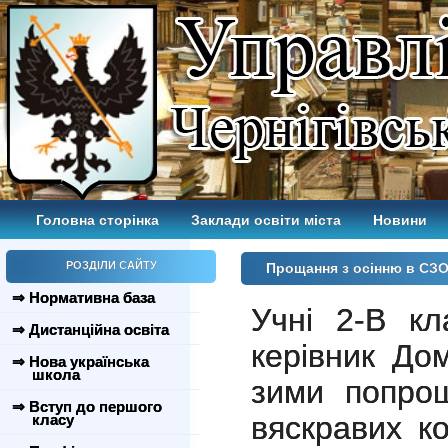
Головна сторінка
Заклади освіти міста
Новини
РОЗДІЛИ САЙТУ
Прощання з осінню в СЗ
⇒ Нормативна база
Учні 2-В к
⇒ Дистанційна освіта
керівник До
⇒ Нова українська
школа
зими попрощ
⇒ Вступ до першого
вяскравих к
класу