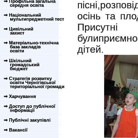
⇒ Профільна загальна
пісні,розпов
середня освіта
осінь та пло
⇒ Національний
мультипредметний тест
Присутні
⇒ Цивільний
захист
булиприємн
⇒ Матеріально-технічна
дітей.
база закладів
освіти
⇒ Шкільний
громадський
бюджет
⇒ Стратегія розвитку
освіти Чернігівської
територіальної громади
⇒ Харчування
⇒ Доступ до публічної
інформації
⇒ Публічні закупівлі
⇒ Вакансії