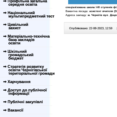
⇒ Профільна загальна
середня освіта
спеціалізована школа I-III ступенів 
Вакантна посада:
асистент вчителя (1
⇒ Національний
Адреса закладу:
м. Чернігів вул. Доце
мультипредметний тест
⇒ Цивільний
захист
Опубліковано: 22-08-2023, 12:59
|
⇒ Матеріально-технічна
база закладів
освіти
⇒ Шкільний
громадський
бюджет
⇒ Стратегія розвитку
освіти Чернігівської
територіальної громади
⇒ Харчування
⇒ Доступ до публічної
інформації
⇒ Публічні закупівлі
⇒ Вакансії