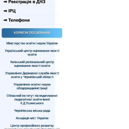
⇒ Реєстрація в ДНЗ
⇒ ІРЦ
⇒ Телефони
КОРИСНІ ПОСИЛАННЯ
Міністерство освіти і науки України
Український центр оцінювання якості
освіти
Київський регіональний центр
оцінювання якості освіти
Управління Державної служби якості
освіти у Чернігівській області
Управління освіти і науки
облдержадміністрації
Обласний інститут післядипломної
педагогічної освіти імені
К.Д.Ушинського
Чернігівська міська рада
Асоціація міст України
Центр професійного розвитку