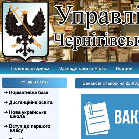
Головна сторінка
Заклади освіти міста
Новини
РОЗДІЛИ САЙТУ
Вакансія станом на 22.08.
⇒ Нормативна база
⇒ Дистанційна освіта
⇒ Нова українська
школа
⇒ Вступ до першого
класу