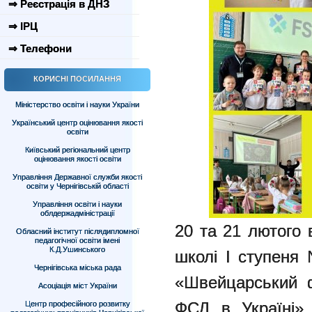
⇒ Реєстрація в ДНЗ
⇒ ІРЦ
⇒ Телефони
КОРИСНІ ПОСИЛАННЯ
Міністерство освіти і науки України
Український центр оцінювання якості
освіти
Київський регіональний центр
оцінювання якості освіти
Управління Державної служби якості
освіти у Чернігівській області
Управління освіти і науки
облдержадміністрації
20 та 21 лютого в
Обласний інститут післядипломної
педагогічної освіти імені
К.Д.Ушинського
школі І ступеня
Чернігівська міська рада
«Швейцарський ф
Асоціація міст України
ФСД в Україні» 
Центр професійного розвитку