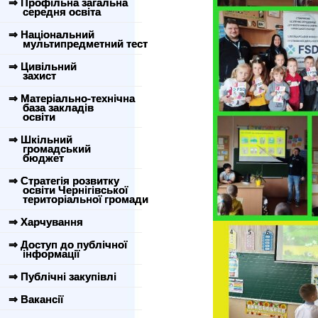
⇒ Профільна загальна
середня освіта
⇒ Національний
мультипредметний тест
⇒ Цивільний
захист
⇒ Матеріально-технічна
база закладів
освіти
⇒ Шкільний
громадський
бюджет
⇒ Стратегія розвитку
освіти Чернігівської
територіальної громади
⇒ Харчування
⇒ Доступ до публічної
інформації
⇒ Публічні закупівлі
⇒ Вакансії