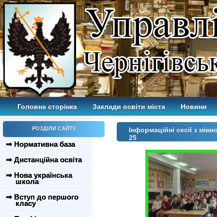
Головна сторінка
Заклади освіти міста
Новини
РОЗДІЛИ САЙТУ
Інформаційні сесії з мінн
25
⇒ Нормативна база
⇒ Дистанційна освіта
⇒ Нова українська
школа
⇒ Вступ до першого
класу