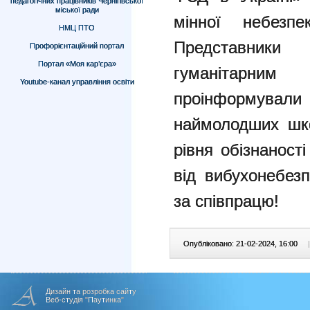
педагогічних працівників Чернігівської
міської ради
мінної небезп
НМЦ ПТО
Представники
Профорієнтаційний портал
Портал «Моя кар’єра»
гуманітарним 
Youtube-канал управління освіти
проінформува
наймолодших шко
рівня обізнаност
від вибухонебез
за співпрацю!
Опубліковано: 21-02-2024, 16:00
|
Дизайн та розробка сайту
Веб-студія "Паутинка"