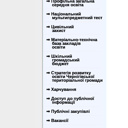
⇒ Профільна загальна
середня освіта
⇒ Національний
мультипредметний тест
⇒ Цивільний
захист
⇒ Матеріально-технічна
база закладів
освіти
⇒ Шкільний
громадський
бюджет
⇒ Стратегія розвитку
освіти Чернігівської
територіальної громади
⇒ Харчування
⇒ Доступ до публічної
інформації
⇒ Публічні закупівлі
⇒ Вакансії