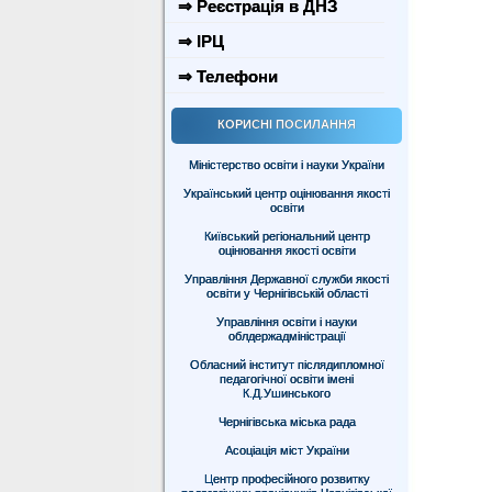
⇒ Реєстрація в ДНЗ
⇒ ІРЦ
⇒ Телефони
КОРИСНІ ПОСИЛАННЯ
Міністерство освіти і науки України
Український центр оцінювання якості
освіти
Київський регіональний центр
оцінювання якості освіти
Управління Державної служби якості
освіти у Чернігівській області
Управління освіти і науки
облдержадміністрації
Обласний інститут післядипломної
педагогічної освіти імені
К.Д.Ушинського
Чернігівська міська рада
Асоціація міст України
Центр професійного розвитку