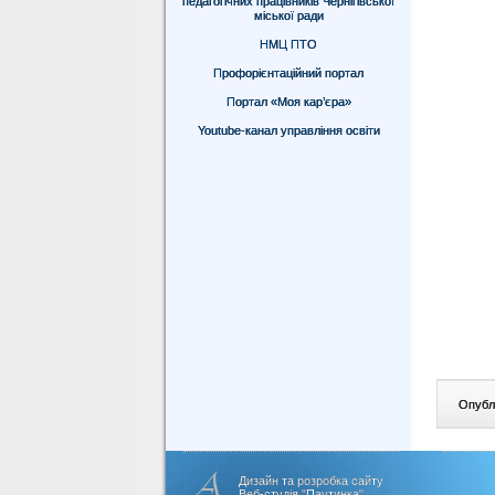
педагогічних працівників Чернігівської
міської ради
НМЦ ПТО
Профорієнтаційний портал
Портал «Моя кар’єра»
Youtube-канал управління освіти
Опублі
Дизайн та розробка сайту
Веб-студія "Паутинка"