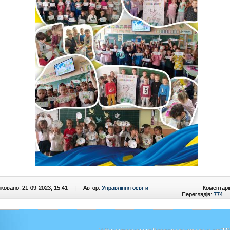
ковано: 21-09-2023, 15:41
|
Автор:
Управління освіти
Коментарі
Переглядів:
774