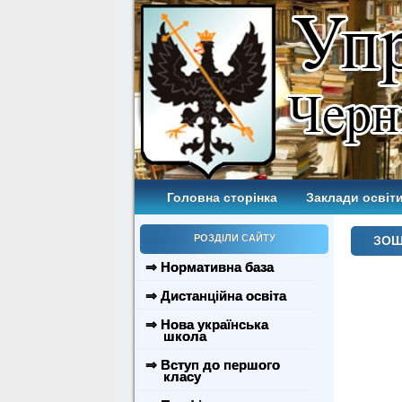
Головна сторінка
Заклади освіти
РОЗДІЛИ САЙТУ
ЗОШ 
⇒ Нормативна база
⇒ Дистанційна освіта
⇒ Нова українська
школа
⇒ Вступ до першого
класу