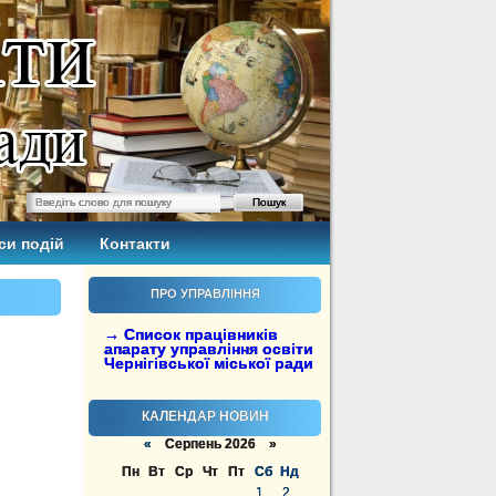
си подій
Контакти
ПРО УПРАВЛІННЯ
→ Список працівників
апарату управління освіти
Чернігівської міської ради
КАЛЕНДАР НОВИН
«
Серпень 2026 »
Пн
Вт
Ср
Чт
Пт
Сб
Нд
1
2