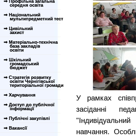
⇒ Профільна загальна
середня освіта
⇒ Національний
мультипредметний тест
⇒ Цивільний
захист
⇒ Матеріально-технічна
база закладів
освіти
⇒ Шкільний
громадський
бюджет
⇒ Стратегія розвитку
освіти Чернігівської
територіальної громади
⇒ Харчування
У рамках співп
⇒ Доступ до публічної
засіданні пе
інформації
⇒ Публічні закупівлі
"Індивідуальний
⇒ Вакансії
навчання. Особли