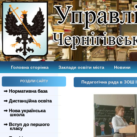
Головна сторінка
Заклади освіти міста
Новини
РОЗДІЛИ САЙТУ
Педагогічна рада в ЗОШ 
⇒ Нормативна база
⇒ Дистанційна освіта
⇒ Нова українська
школа
⇒ Вступ до першого
класу