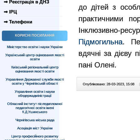
⇒ Реєстрація в ДНЗ
до дітей з особ
⇒ ІРЦ
практичними по
⇒ Телефони
Інклюзивно-
КОРИСНІ ПОСИЛАННЯ
Підмогильна
. Пе
Міністерство освіти і науки України
вдячні за дієву 
Український центр оцінювання якості
освіти
пані Олені.
Київський регіональний центр
оцінювання якості освіти
Управління Державної служби якості
освіти у Чернігівській області
Опубліковано: 28-03-2023, 15:08
|
Управління освіти і науки
облдержадміністрації
Обласний інститут післядипломної
педагогічної освіти імені
К.Д.Ушинського
Чернігівська міська рада
Асоціація міст України
Центр професійного розвитку