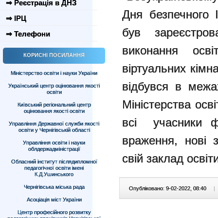
⇒ Реєстрація в ДНЗ
Дня безпечного 
⇒ ІРЦ
був зареєстро
⇒ Телефони
виконання осв
КОРИСНІ ПОСИЛАННЯ
віртуальних кімна
Міністерство освіти і науки України
відбувся в межа
Український центр оцінювання якості
освіти
Міністерства осві
Київський регіональний центр
оцінювання якості освіти
всі учасники ф
Управління Державної служби якості
освіти у Чернігівській області
враження, нові 
Управління освіти і науки
облдержадміністрації
свій заклад освіт
Обласний інститут післядипломної
педагогічної освіти імені
К.Д.Ушинського
Чернігівська міська рада
Опубліковано: 9-02-2022, 08:40
|
Асоціація міст України
Центр професійного розвитку