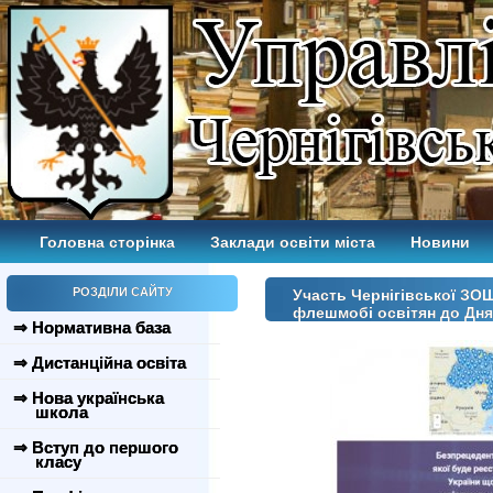
Головна сторінка
Заклади освіти міста
Новини
РОЗДІЛИ САЙТУ
Участь Чернігівської ЗО
флешмобі освітян до Дня
⇒ Нормативна база
⇒ Дистанційна освіта
⇒ Нова українська
школа
⇒ Вступ до першого
класу