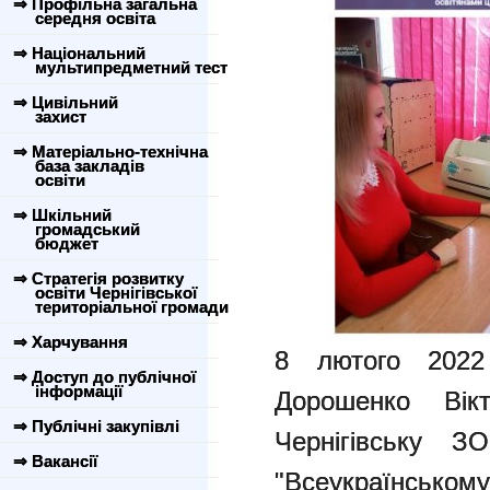
⇒ Профільна загальна
середня освіта
⇒ Національний
мультипредметний тест
⇒ Цивільний
захист
⇒ Матеріально-технічна
база закладів
освіти
⇒ Шкільний
громадський
бюджет
⇒ Стратегія розвитку
освіти Чернігівської
територіальної громади
⇒ Харчування
8 лютого 2022
⇒ Доступ до публічної
інформації
Дорошенко Вікт
⇒ Публічні закупівлі
Чернігівську
⇒ Вакансії
"Всеукраїнськом