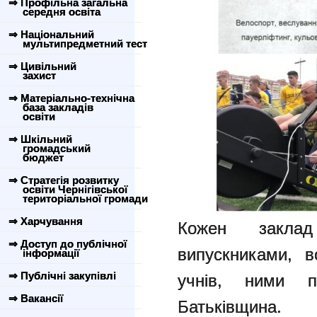
⇒ Профільна загальна
середня освіта
⇒ Національний
мультипредметний тест
⇒ Цивільний
захист
⇒ Матеріально-технічна
база закладів
освіти
⇒ Шкільний
громадський
бюджет
⇒ Стратегія розвитку
освіти Чернігівської
територіальної громади
⇒ Харчування
Кожен закла
⇒ Доступ до публічної
випускниками, 
інформації
⇒ Публічні закупівлі
учнів, ними 
⇒ Вакансії
Батьківщина.