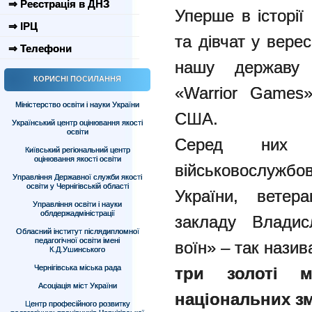
⇒ Реєстрація в ДНЗ
Уперше в історії
⇒ ІРЦ
та дівчат у вере
⇒ Телефони
нашу державу 
КОРИСНІ ПОСИЛАННЯ
«Warrior Games
Міністерство освіти і науки України
США.
Український центр оцінювання якості
освіти
Серед них
Київський регіональний центр
оцінювання якості освіти
військовослужб
Управління Державної служби якості
освіти у Чернігівській області
України, ветер
Управління освіти і науки
облдержадміністрації
закладу Владис
Обласний інститут післядипломної
педагогічної освіти імені
воїн» – так нази
К.Д.Ушинського
Чернігівська міська рада
три золоті 
Асоціація міст України
національних зм
Центр професійного розвитку