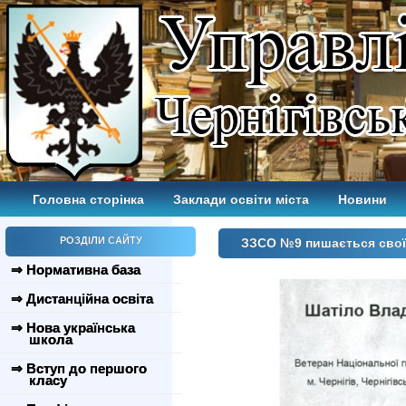
Головна сторінка
Заклади освіти міста
Новини
РОЗДІЛИ САЙТУ
ЗЗСО №9 пишається свої
⇒ Нормативна база
⇒ Дистанційна освіта
⇒ Нова українська
школа
⇒ Вступ до першого
класу