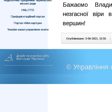
педагогічних працівників Чернігівської
Бажаємо Влади
міської ради
НМЦ ПТО
незгасної віри 
Профорієнтаційний портал
вершин!
Портал «Моя кар’єра»
Youtube-канал управління освіти
Опубліковано: 3-06-2021, 15:55
|
Дизайн та розробка сайту
Веб-студія "Паутинка"
© Управління о