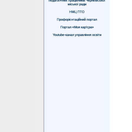
педагогічних працівників Чернігівської
міської ради
НМЦ ПТО
Профорієнтаційний портал
Портал «Моя кар’єра»
Youtube-канал управління освіти