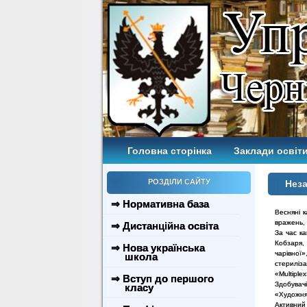
Головна сторінка
Заклади освіти
РОЗДІЛИ САЙТУ
Неза
⇒ Нормативна база
Весняні к
вражень, 
⇒ Дистанційна освіта
За час ка
Кобзаря,
⇒ Нова українська
чарівної
школа
стериліза
«Multiplex
⇒ Вступ до першого
Здобувач
класу
«Художня
Активний 