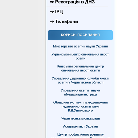
⇒ Реєстрація в ДНЗ
⇒ ІРЦ
⇒ Телефони
КОРИСНІ ПОСИЛАННЯ
Міністерство освіти і науки України
Український центр оцінювання якості
освіти
Київський регіональний центр
оцінювання якості освіти
Управління Державної служби якості
освіти у Чернігівській області
Управління освіти і науки
облдержадміністрації
Обласний інститут післядипломної
педагогічної освіти імені
К.Д.Ушинського
Чернігівська міська рада
Асоціація міст України
Центр професійного розвитку