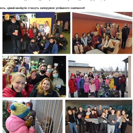
ось, цікаві канікули стануть запорукою успішного навчання!