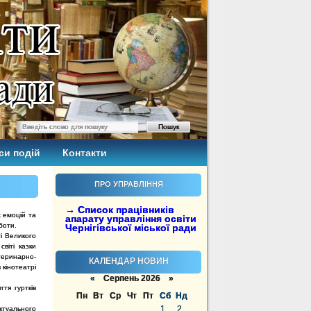
си подій
Контакти
ПРО УПРАВЛІННЯ
→ Список працівників
х емоцій та
апарату управління освіти
боти.
Чернігівської міської ради
і Великого
віті казки
теринарно-
КАЛЕНДАР НОВИН
 кінотеатрі
«
Серпень 2026 »
тя гуртків
Пн
Вт
Ср
Чт
Пт
Сб
Нд
1
2
ктуального