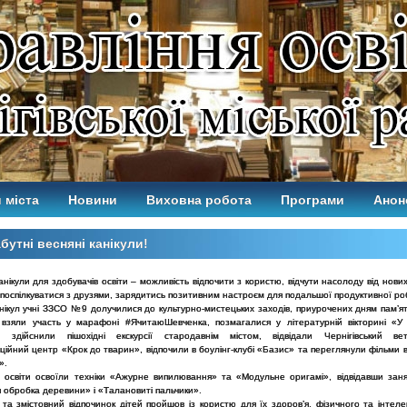
 міста
Новини
Виховна робота
Програми
Анон
бутні весняні канікули!
анікули для здобувачів освіти – можливість відпочити з користю, відчути насолоду від нови
поспілкуватися з друзями, зарядитись позитивним настроєм для подальшої продуктивної ро
нікул учні ЗЗСО №9 долучилися до культурно-мистецьких заходів, приурочених дням пам’ят
 взяли участь у марафоні #ЯчитаюШевченка, позмагалися у літературній вікторині «У с
», здійснили пішохідні екскурсії стародавнім містом, відвідали Чернігівський ве
ційний центр «Крок до тварин», відпочили в боулінг-клубі «Базис» та переглянули фільми в
».
і освіти освоїли техніки «Ажурне випилювання» та «Модульне оригамі», відвідавши занят
 обробка деревини» і «Талановиті пальчики».
та змістовний відпочинок дітей пройшов із користю для їх здоров’я, фізичного та інтеле