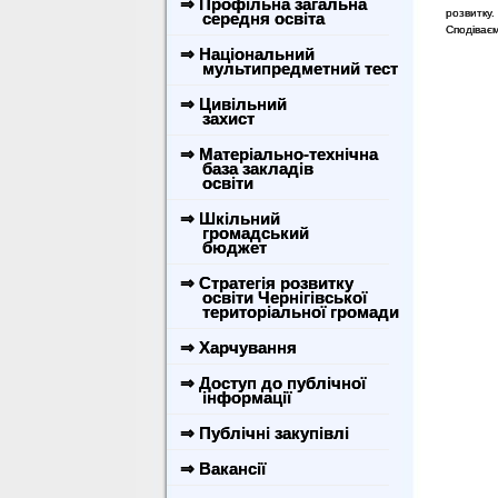
⇒ Профільна загальна
розвитку.
середня освіта
Сподіваєм
⇒ Національний
мультипредметний тест
⇒ Цивільний
захист
⇒ Матеріально-технічна
база закладів
освіти
⇒ Шкільний
громадський
бюджет
⇒ Стратегія розвитку
освіти Чернігівської
територіальної громади
⇒ Харчування
⇒ Доступ до публічної
інформації
⇒ Публічні закупівлі
⇒ Вакансії