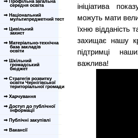
⇒ Профільна загальна
ініціатива пока
середня освіта
⇒ Національний
можуть мати вели
мультипредметний тест
їхню відданість 
⇒ Цивільний
захист
захищає нашу кр
⇒ Матеріально-технічна
база закладів
підтримці наш
освіти
⇒ Шкільний
важлива!
громадський
бюджет
⇒ Стратегія розвитку
освіти Чернігівської
територіальної громади
⇒ Харчування
⇒ Доступ до публічної
інформації
⇒ Публічні закупівлі
⇒ Вакансії