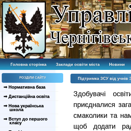
Головна сторінка
Заклади освіти міста
Новини
РОЗДІЛИ САЙТУ
Підтримка ЗСУ від учнів
⇒ Нормативна база
Здобувачі осв
⇒ Дистанційна освіта
приєдналися зага
⇒ Нова українська
школа
смаколики та на
⇒ Вступ до першого
класу
щоб додати рад