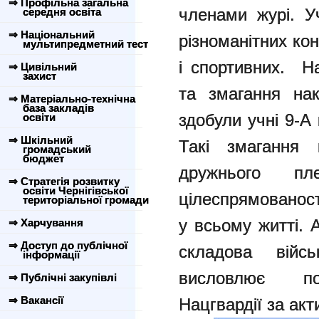
⇒ Профільна загальна
членами журі. У
середня освіта
⇒ Національний
різноманітних кон
мультипредметний тест
і спортивних. На
⇒ Цивільний
захист
та змагання нак
⇒ Матеріально-технічна
база закладів
здобули учні 9-А
освіти
⇒ Шкільний
Такі змагання 
громадський
бюджет
дружнього п
⇒ Стратегія розвитку
освіти Чернігівської
цілеспрямованос
територіальної громади
у всьому житті. 
⇒ Харчування
⇒ Доступ до публічної
складова війсь
інформації
висловлює по
⇒ Публічні закупівлі
⇒ Вакансії
Нацгвардії за акт