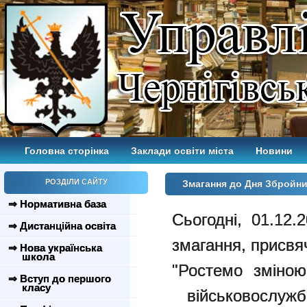
Головна сторінка
Заклади освіти міста
Новини
РОЗДІЛИ САЙТУ
Змагання до Дня Збройни
⇒ Нормативна база
Сьогодні, 01.12
⇒ Дистанційна освіта
змагання, присвя
⇒ Нова українська
школа
"Ростемо зміною
⇒ Вступ до першого
класу
військовослужб