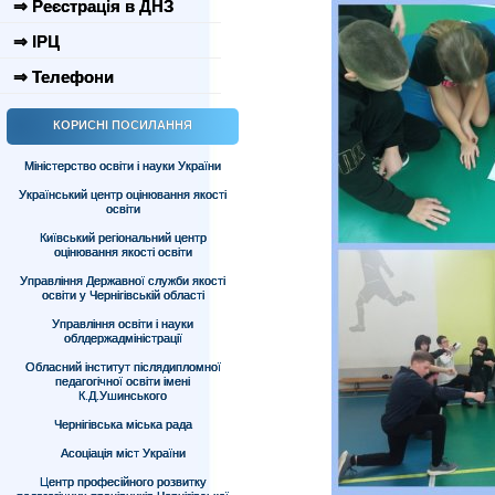
⇒ Реєстрація в ДНЗ
⇒ ІРЦ
⇒ Телефони
КОРИСНІ ПОСИЛАННЯ
Міністерство освіти і науки України
Український центр оцінювання якості
освіти
Київський регіональний центр
оцінювання якості освіти
Управління Державної служби якості
освіти у Чернігівській області
Управління освіти і науки
облдержадміністрації
Обласний інститут післядипломної
педагогічної освіти імені
К.Д.Ушинського
Чернігівська міська рада
Асоціація міст України
Центр професійного розвитку