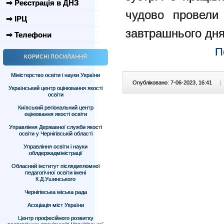
⇒ Реєстрація в ДНЗ
чудово провели
⇒ ІРЦ
завтрашнього дня
⇒ Телефони
П
КОРИСНІ ПОСИЛАННЯ
Міністерство освіти і науки України
Опубліковано: 7-06-2023, 16:41
|
Український центр оцінювання якості
освіти
Київський регіональний центр
оцінювання якості освіти
Управління Державної служби якості
освіти у Чернігівській області
Управління освіти і науки
облдержадміністрації
Обласний інститут післядипломної
педагогічної освіти імені
К.Д.Ушинського
Чернігівська міська рада
Асоціація міст України
Центр професійного розвитку