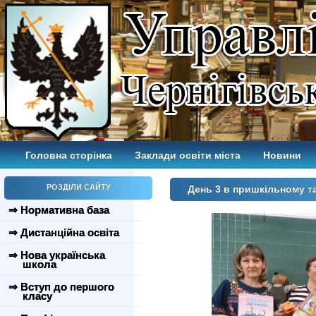
Головна сторінка
Заклади освіти міста
Новини
РОЗДІЛИ САЙТУ
День 3 в пришкільному т
⇒ Нормативна база
⇒ Дистанційна освіта
⇒ Нова українська
школа
⇒ Вступ до першого
класу