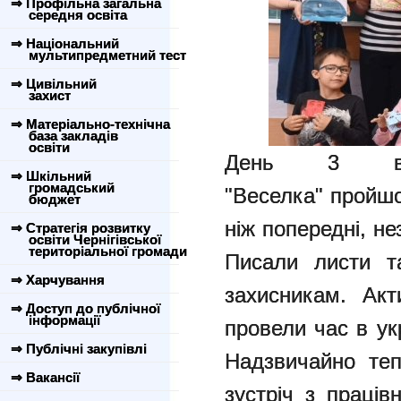
⇒ Профільна загальна
середня освіта
⇒ Національний
мультипредметний тест
⇒ Цивільний
захист
⇒ Матеріально-технічна
база закладів
освіти
День 3 в п
⇒ Шкільний
громадський
"Веселка" пройшо
бюджет
ніж попередні, не
⇒ Стратегія розвитку
освіти Чернігівської
територіальної громади
Писали листи 
⇒ Харчування
захисникам. Акт
⇒ Доступ до публічної
інформації
провели час в ук
⇒ Публічні закупівлі
Надзвичайно те
⇒ Вакансії
зустріч з праців