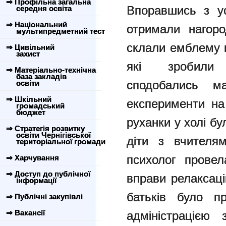
⇒ Профільна загальна
Впоравшись з ус
середня освіта
⇒ Національний
отримали нагоро
мультипредметний тест
склали емблему ш
⇒ Цивільний
захист
які зробили 
⇒ Матеріально-технічна
база закладів
сподобались м
освіти
⇒ Шкільний
експерименти на 
громадський
бюджет
руханки у холі бу
⇒ Стратегія розвитку
освіти Чернігівської
діти з вчителя
територіальної громади
психолог провел
⇒ Харчування
⇒ Доступ до публічної
вправи релаксаці
інформації
батьків було пр
⇒ Публічні закупівлі
⇒ Вакансії
адміністрацією