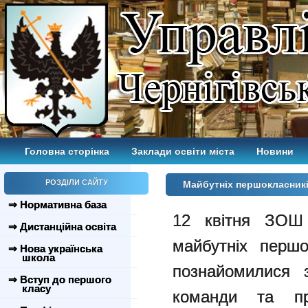
Головна сторінка
Заклади освіти міста
Новини
РОЗДІЛИ САЙТУ
Майбутніх першокласник
⇒ Нормативна база
12 квітня ЗОШ 
⇒ Дистанційна освіта
майбутніх першо
⇒ Нова українська
школа
познайомилися 
⇒ Вступ до першого
класу
команди та пр