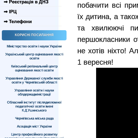
⇒ Реєстрація в ДНЗ
побачити всі пр
⇒ ІРЦ
їх дитина, а тако
⇒ Телефони
та хвилюючі пи
КОРИСНІ ПОСИЛАННЯ
першокласники о
Міністерство освіти і науки України
не хотів ніхто! 
Український центр оцінювання якості
освіти
1 вересня!
Київський регіональний центр
оцінювання якості освіти
Управління Державної служби якості
освіти у Чернігівській області
Управління освіти і науки
облдержадміністрації
Обласний інститут післядипломної
педагогічної освіти імені
К.Д.Ушинського
Чернігівська міська рада
Асоціація міст України
Центр професійного розвитку