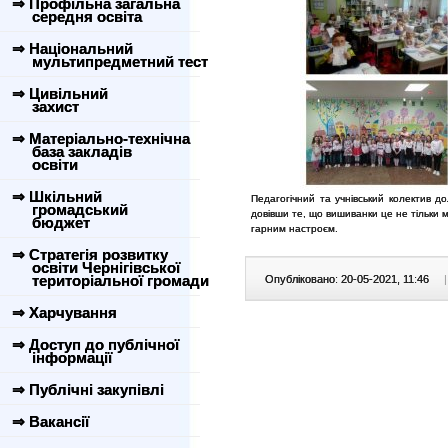
⇒ Профільна загальна
середня освіта
⇒ Національний
мультипредметний тест
⇒ Цивільний
захист
⇒ Матеріально-технічна
база закладів
освіти
⇒ Шкільний
Педагогічний та учнівський колектив д
громадський
довівши те, що вишиванки це не тільки 
бюджет
гарним настроєм.
⇒ Стратегія розвитку
освіти Чернігівської
територіальної громади
Опубліковано: 20-05-2021, 11:46
|
⇒ Харчування
⇒ Доступ до публічної
інформації
⇒ Публічні закупівлі
⇒ Вакансії