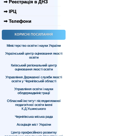
⇒ Реєстрація в ДНЗ
⇒ ІРЦ
⇒ Телефони
КОРИСНІ ПОСИЛАННЯ
Міністерство освіти і науки України
Український центр оцінювання якості
освіти
Київський регіональний центр
оцінювання якості освіти
Управління Державної служби якості
освіти у Чернігівській області
Управління освіти і науки
облдержадміністрації
Обласний інститут післядипломної
педагогічної освіти імені
К.Д.Ушинського
Чернігівська міська рада
Асоціація міст України
Центр професійного розвитку