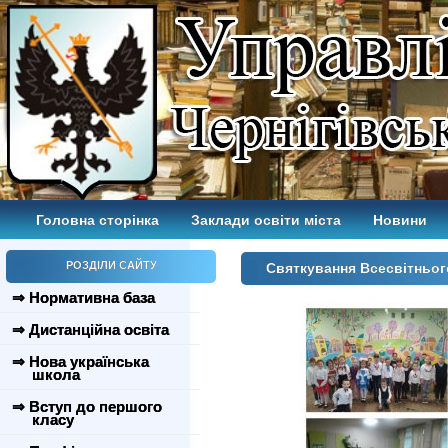
Головна сторінка
Заклади освіти міста
Новини
РОЗДІЛИ САЙТУ
Святкування Всесвітньо
⇒ Нормативна база
⇒ Дистанційна освіта
⇒ Нова українська
школа
⇒ Вступ до першого
класу