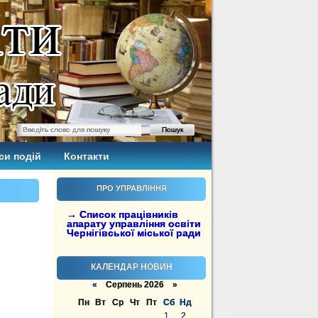
си подій
Контакти
ПРО УПРАВЛІННЯ
→ Список працівників
апарату управління освіти
Чернігівської міської ради
КАЛЕНДАР НОВИН
«
Серпень 2026 »
Пн
Вт
Ср
Чт
Пт
Сб
Нд
1
2