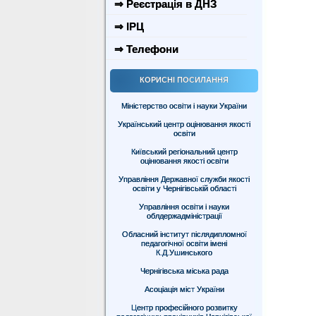
⇒ Реєстрація в ДНЗ
⇒ ІРЦ
⇒ Телефони
КОРИСНІ ПОСИЛАННЯ
Міністерство освіти і науки України
Український центр оцінювання якості
освіти
Київський регіональний центр
оцінювання якості освіти
Управління Державної служби якості
освіти у Чернігівській області
Управління освіти і науки
облдержадміністрації
Обласний інститут післядипломної
педагогічної освіти імені
К.Д.Ушинського
Чернігівська міська рада
Асоціація міст України
Центр професійного розвитку