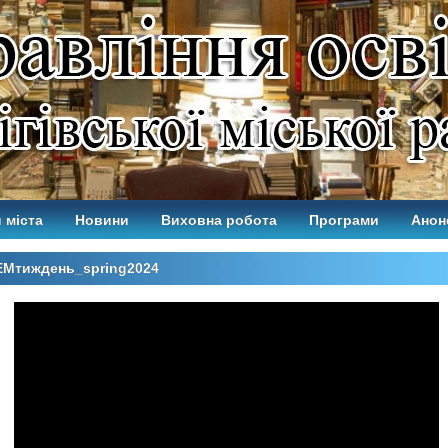
 міста
Новини
Виховна робота
Програми
Анон
EMтиждень_spring2024