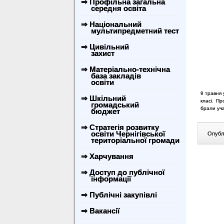
⇒ Профільна загальна
середня освіта
⇒ Національний
мультипредметний тест
⇒ Цивільний
захист
⇒ Матеріально-технічна
база закладів
освіти
9 травня 
⇒ Шкільний
класі. П
громадський
брали уча
бюджет
⇒ Стратегія розвитку
освіти Чернігівської
Опублі
територіальної громади
⇒ Харчування
⇒ Доступ до публічної
інформації
⇒ Публічні закупівлі
⇒ Вакансії