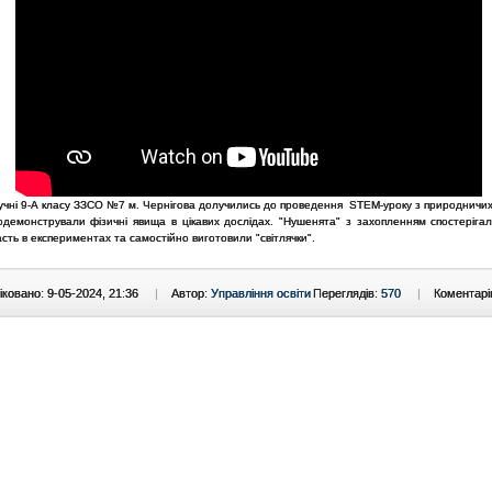
учні 9-А класу ЗЗСО №7 м. Чернігова долучились до проведення STEM-уроку з природничих 
родемонстрували фізичні явища в цікавих дослідах. "Нушенята" з захопленням спостерігал
сть в експериментах та самостійно виготовили "світлячки".
ковано: 9-05-2024, 21:36
|
Автор:
Управління освіти
Переглядів:
570
|
Коментарі