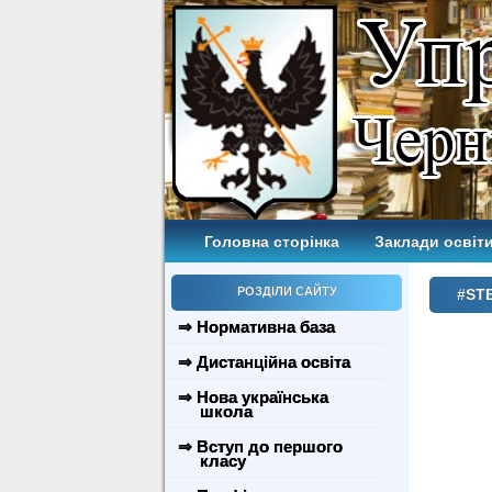
Головна сторінка
Заклади освіти
РОЗДІЛИ САЙТУ
#ST
⇒ Нормативна база
⇒ Дистанційна освіта
⇒ Нова українська
школа
⇒ Вступ до першого
класу