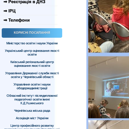
⇒ Реєстрація в ДНЗ
⇒ ІРЦ
⇒ Телефони
КОРИСНІ ПОСИЛАННЯ
Міністерство освіти і науки України
Український центр оцінювання якості
освіти
Київський регіональний центр
оцінювання якості освіти
Управління Державної служби якості
освіти у Чернігівській області
Управління освіти і науки
облдержадміністрації
Обласний інститут післядипломної
педагогічної освіти імені
К.Д.Ушинського
Чернігівська міська рада
Асоціація міст України
Центр професійного розвитку