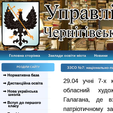
Головна сторінка
Заклади освіти міста
Новини
РОЗДІЛИ САЙТУ
ЗЗСО №7: національно-па
⇒ Нормативна база
29.04 учні 7-х к
⇒ Дистанційна освіта
обласний худо
⇒ Нова українська
школа
Галагана, де в
⇒ Вступ до першого
класу
патріотичному з