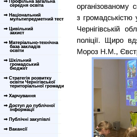
⇒ Профільна загальна
організованому с
середня освіта
⇒ Національний
з громадськістю 
мультипредметний тест
Чернігівській об
⇒ Цивільний
захист
поліції. Щиро в
⇒ Матеріально-технічна
база закладів
Мороз Н.М., Євст
освіти
⇒ Шкільний
громадський
бюджет
⇒ Стратегія розвитку
освіти Чернігівської
територіальної громади
⇒ Харчування
⇒ Доступ до публічної
інформації
⇒ Публічні закупівлі
⇒ Вакансії