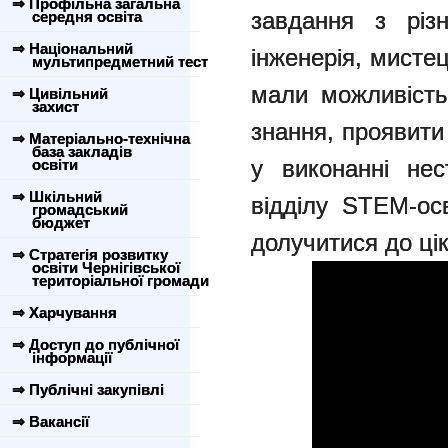
⇒ Профільна загальна
завдання з різн
середня освіта
⇒ Національний
інженерія, мистец
мультипредметний тест
мали можливість
⇒ Цивільний
захист
знання, проявити
⇒ Матеріально-технічна
база закладів
у виконанні нес
освіти
⇒ Шкільний
відділу STEM-ос
громадський
бюджет
долучитися до цік
⇒ Стратегія розвитку
освіти Чернігівської
територіальної громади
⇒ Харчування
⇒ Доступ до публічної
інформації
⇒ Публічні закупівлі
⇒ Вакансії