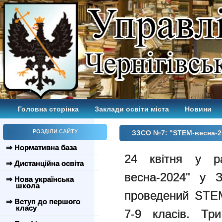
Головна сторінка
Заклади освіти міста
Новини
РОЗДІЛИ САЙТУ
ЗЗСО №7: "STEM-весна-2
⇒ Нормативна база
24 квітня у 
⇒ Дистанційна освіта
весна-2024" у
⇒ Нова українська
школа
проведений STEM
⇒ Вступ до першого
класу
7-9 класів. Тр