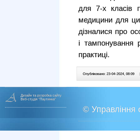
для 7-х класів 
медицини для цив
дізналися про ос
і тампонування 
практиці.
Опубліковано: 23-04-2024, 08:09
|
Дизайн та розробка сайту
Веб-студія "Паутинка"
© Управління о