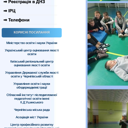
⇒ Реєстрація в ДНЗ
⇒ ІРЦ
⇒ Телефони
КОРИСНІ ПОСИЛАННЯ
Міністерство освіти і науки України
Український центр оцінювання якості
освіти
Київський регіональний центр
оцінювання якості освіти
Управління Державної служби якості
освіти у Чернігівській області
Управління освіти і науки
облдержадміністрації
Обласний інститут післядипломної
педагогічної освіти імені
К.Д.Ушинського
Чернігівська міська рада
Асоціація міст України
Центр професійного розвитку