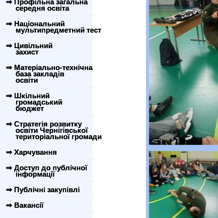
⇒ Профільна загальна
середня освіта
⇒ Національний
мультипредметний тест
⇒ Цивільний
захист
⇒ Матеріально-технічна
база закладів
освіти
⇒ Шкільний
громадський
бюджет
⇒ Стратегія розвитку
освіти Чернігівської
територіальної громади
⇒ Харчування
⇒ Доступ до публічної
інформації
⇒ Публічні закупівлі
⇒ Вакансії