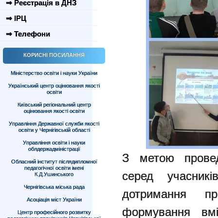
⇒ Реєстрація в ДНЗ
⇒ ІРЦ
⇒ Телефони
КОРИСНІ ПОСИЛАННЯ
Міністерство освіти і науки України
Український центр оцінювання якості
освіти
Київський регіональний центр
оцінювання якості освіти
Управління Державної служби якості
освіти у Чернігівській області
Управління освіти і науки
облдержадміністрації
З метою провед
Обласний інститут післядипломної
педагогічної освіти імені
серед учасникі
К.Д.Ушинського
Чернігівська міська рада
дотримання пр
Асоціація міст України
формування вмі
Центр професійного розвитку