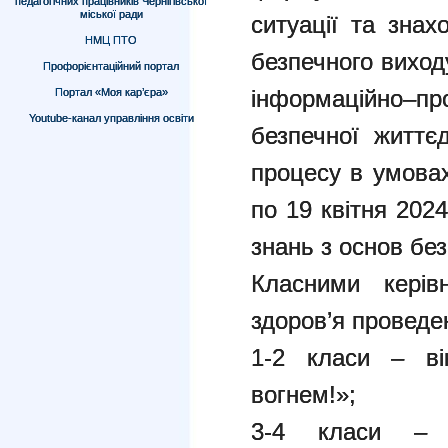
педагогічних працівників Чернігівської
міської ради
ситуації та зна
НМЦ ПТО
безпечного виходу
Профорієнтаційний портал
інформаційно–пр
Портал «Моя кар’єра»
Youtube-канал управління освіти
безпечної життєд
процесу в умовах
по 19 квітня 202
знань з основ без
Класними керів
здоров’я проведе
1-2 класи – ві
вогнем!»;
3-4 класи – і