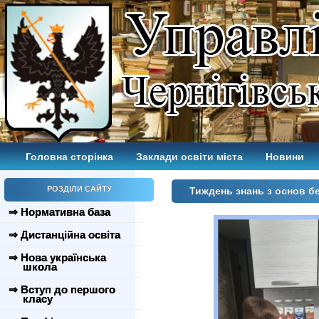
Головна сторінка
Заклади освіти міста
Новини
РОЗДІЛИ САЙТУ
Тиждень знань з основ б
⇒ Нормативна база
⇒ Дистанційна освіта
⇒ Нова українська
школа
⇒ Вступ до першого
класу