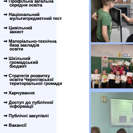
⇒ Профільна загальна
середня освіта
⇒ Національний
мультипредметний тест
⇒ Цивільний
захист
⇒ Матеріально-технічна
база закладів
освіти
⇒ Шкільний
громадський
бюджет
⇒ Стратегія розвитку
освіти Чернігівської
територіальної громади
⇒ Харчування
⇒ Доступ до публічної
інформації
⇒ Публічні закупівлі
⇒ Вакансії