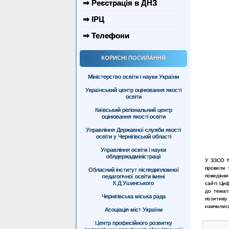
⇒ Реєстрація в ДНЗ
⇒ ІРЦ
⇒ Телефони
КОРИСНІ ПОСИЛАННЯ
Міністерство освіти і науки України
Український центр оцінювання якості
освіти
Київський регіональний центр
оцінювання якості освіти
Управління Державної служби якості
освіти у Чернігівській області
Управління освіти і науки
облдержадміністрації
У ЗЗСО №
провели т
Обласний інститут післядипломної
поведінки
педагогічної освіти імені
К.Д.Ушинського
сайті Ци
до темат
Чернігівська міська рада
позитиву
навчилися
Асоціація міст України
Центр професійного розвитку