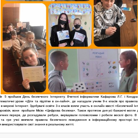
 5 пройшов День безпечного Інтернету. Вчителі інформатики Кафарова Л.Г. і Кондра
ематичні уроки «Діти та підлітки в он-лайні», де нагадали учням 9-х класів про правила
 в мережі Інтернет. Здобувачі освіти 3-х класів взяли участь в онлайн квесті «Безпечний І
фровізія, вони пройшли Місію «Цифрова безпека». Також протягом дня усі бажаючі могли 
ичних перерв, де розгадували ребуси, вирішували головоломки і робили веселі фото. В
 та гри учні вивчили правила безпечного поводження в інформаційному просторі Ін
 використовувати свої знання в реальному житті.