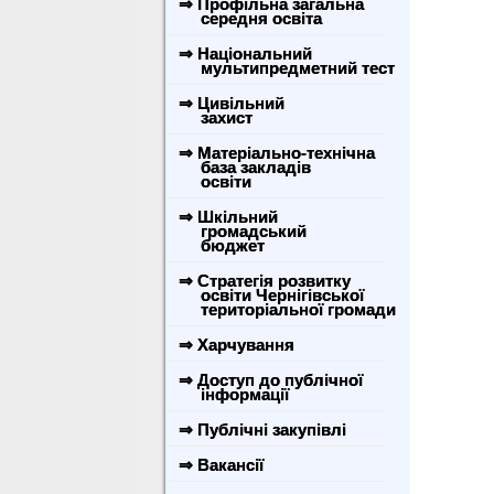
⇒ Профільна загальна
середня освіта
⇒ Національний
мультипредметний тест
⇒ Цивільний
захист
⇒ Матеріально-технічна
база закладів
освіти
⇒ Шкільний
громадський
бюджет
⇒ Стратегія розвитку
освіти Чернігівської
територіальної громади
⇒ Харчування
⇒ Доступ до публічної
інформації
⇒ Публічні закупівлі
⇒ Вакансії