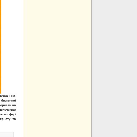
тенко Н.М.
 безпечної
нтернет» на
долучатися
 атмосфері
тернету та