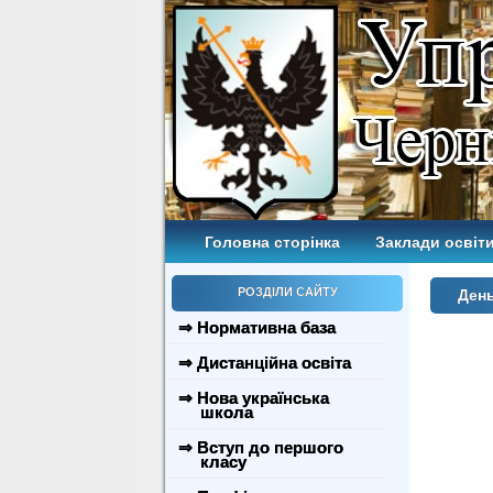
Головна сторінка
Заклади освіти
РОЗДІЛИ САЙТУ
День
⇒ Нормативна база
⇒ Дистанційна освіта
⇒ Нова українська
школа
⇒ Вступ до першого
класу