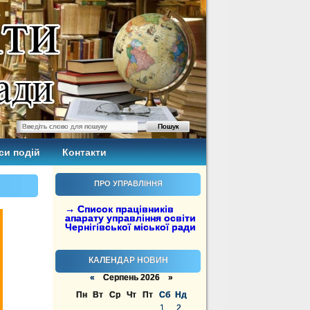
си подій
Контакти
ПРО УПРАВЛІННЯ
→ Список працівників
апарату управління освіти
Чернігівської міської ради
КАЛЕНДАР НОВИН
«
Серпень 2026 »
Пн
Вт
Ср
Чт
Пт
Сб
Нд
1
2