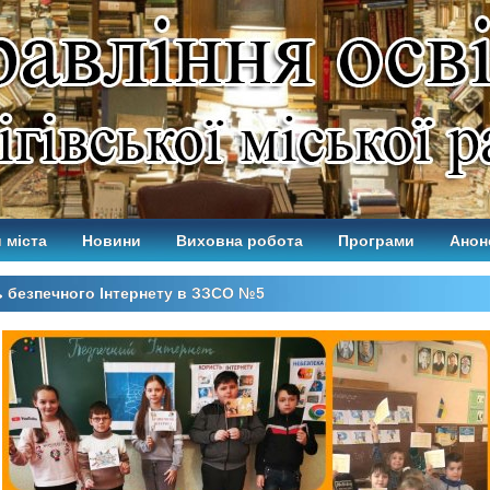
 міста
Новини
Виховна робота
Програми
Анон
 безпечного Інтернету в ЗЗСО №5