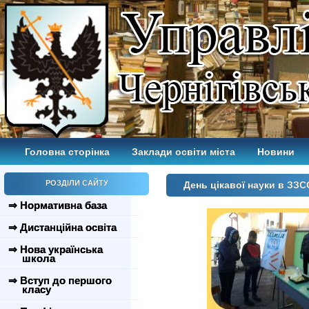
Головна сторінка
Заклади освіти міста
Новини
РОЗДІЛИ САЙТУ
День цікавої науки в ЗЗ
⇒ Нормативна база
⇒ Дистанційна освіта
⇒ Нова українська
школа
⇒ Вступ до першого
класу