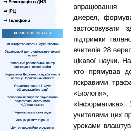
⇒ Реєстрація в ДНЗ
опрацювання 
⇒ ІРЦ
джерел, формува
⇒ Телефони
застосовувати 
КОРИСНІ ПОСИЛАННЯ
підтримки талано
Міністерство освіти і науки України
вчителів 28 вер
Український центр оцінювання якості
освіти
цікавої науки. На
Київський регіональний центр
оцінювання якості освіти
хто прямував д
Управління Державної служби якості
освіти у Чернігівській області
яскравими трафа
Управління освіти і науки
облдержадміністрації
«Біологія», 
Обласний інститут післядипломної
педагогічної освіти імені
«Інформатика». 
К.Д.Ушинського
Чернігівська міська рада
учителями цих пр
Асоціація міст України
уроками влаштува
Центр професійного розвитку