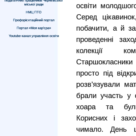
педагогічних працівників Чернігівської
освіти молодшого
міської ради
НМЦ ПТО
Серед цікавино
Профорієнтаційний портал
побачити, а й за
Портал «Моя кар’єра»
Youtube-канал управління освіти
проведенні захо
колекції ко
Старшокласники 
просто під відкр
розв’язували ма
брали участь у 
хоара та бул
Корисних і зах
чимало. День ц