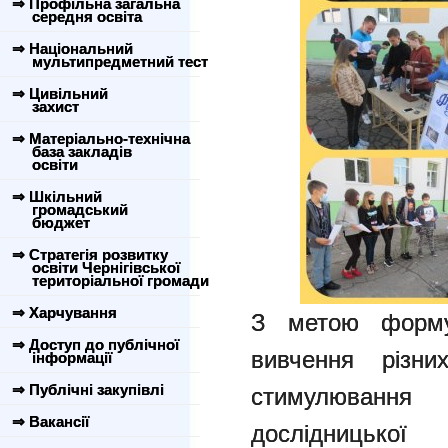
⇒ Профільна загальна
середня освіта
⇒ Національний
мультипредметний тест
⇒ Цивільний
захист
⇒ Матеріально-технічна
база закладів
освіти
⇒ Шкільний
громадський
бюджет
⇒ Стратегія розвитку
освіти Чернігівської
територіальної громади
⇒ Харчування
З метою форму
⇒ Доступ до публічної
вивчення різни
інформації
⇒ Публічні закупівлі
стимулюванн
⇒ Вакансії
дослідницької