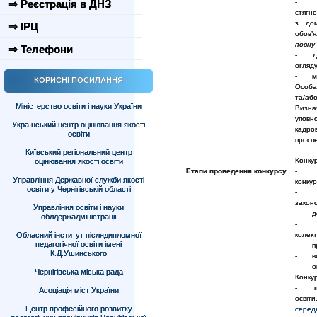
⇒ Реєстрація в ДНЗ
- на
стягн
з дом
⇒ ІРЦ
обов’
повну
⇒ Телефони
- дов
огляду
- мот
КОРИСНІ ПОСИЛАННЯ
Особа
та/або
Міністерство освіти і науки України
Визн
уповн
Український центр оцінювання якості
кадров
освіти
проспе
Київський регіональний центр
Конкур
оцінювання якості освіти
Етапи проведення конкурсу
- при
Управління Державної служби якості
конкур
освіти у Чернігівській області
- пер
закон
Управління освіти і науки
- доп
облдержадміністрації
- оз
Обласний інститут післядипломної
колек
педагогічної освіти імені
- про
К.Д.Ушинського
- виз
- опр
Чернігівська міська рада
Конкур
- пер
Асоціація міст України
освіт
Центр професійного розвитку
серед