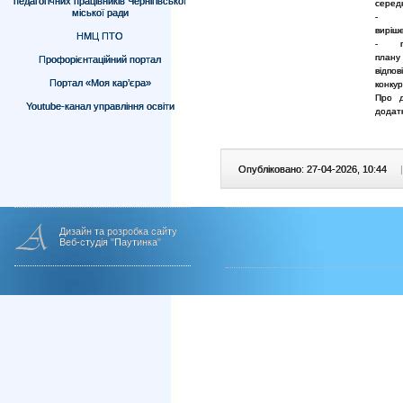
педагогічних працівників Чернігівської
середн
міської ради
- пе
виріш
НМЦ ПТО
- пуб
плану
Профорієнтаційний портал
відпо
Портал «Моя кар’єра»
конку
Про д
Youtube-канал управління освіти
додат
Опубліковано: 27-04-2026, 10:44
|
Дизайн та розробка сайту
Веб-студія "Паутинка"