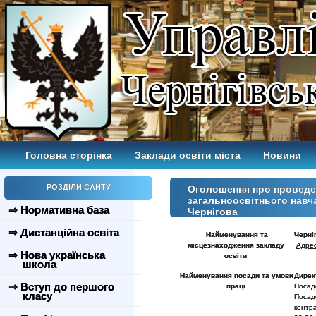
Головна сторінка
Заклади освіти міста
Новини
РОЗДІЛИ САЙТУ
Оголошення про проведен
загальноосвітнього навч
⇒ Нормативна база
Чернігова
⇒ Дистанційна освіта
Найменування та
Черніг
місцезнаходження закладу
Адрес
⇒ Нова українська
освіти
школа
Найменування посади та умови
Дире
⇒ Вступ до першого
праці
Посад
класу
Посад
контр