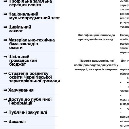
⇒ Профільна загальна
30.08
середня освіта
тарифн
закла
⇒ Національний
Мініс
мультипредметний тест
впоря
розря
⇒ Цивільний
устан
захист
Кваліфікаційні вимоги до
Посад
⇒ Матеріально-технічна
претендентів на посаду
особа
база закладів
магіст
освіти
також
переш
⇒ Шкільний
громадський
Перелік документів, які
Для уч
бюджет
необхідно подати для участі у
- за
конкурсі, та строк їх подання
перс
⇒ Стратегія розвитку
персо
освіти Чернігівської
- авт
територіальної громади
- коп
- коп
⇒ Харчування
частин
- коп
⇒ Доступ до публічної
педаго
інформації
їх под
- док
⇒ Публічні закупівлі
відом
⇒ Вакансії
наявн
до дат