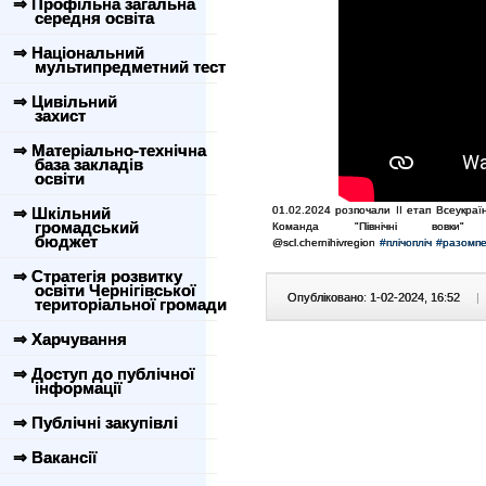
⇒ Профільна загальна
середня освіта
⇒ Національний
мультипредметний тест
⇒ Цивільний
захист
⇒ Матеріально-технічна
база закладів
освіти
⇒ Шкільний
01.02.2024 розпочали ІІ етап Всеукраїн
громадський
Команда "Північні 
бюджет
@scl.chernihivregion
#плічопліч
#разомп
⇒ Стратегія розвитку
освіти Чернігівської
Опубліковано: 1-02-2024, 16:52
|
територіальної громади
⇒ Харчування
⇒ Доступ до публічної
інформації
⇒ Публічні закупівлі
⇒ Вакансії