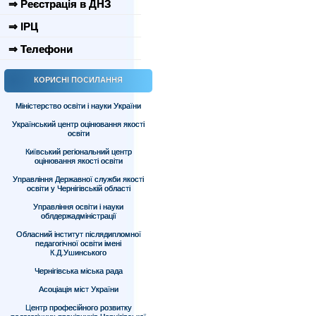
⇒ Реєстрація в ДНЗ
⇒ ІРЦ
⇒ Телефони
КОРИСНІ ПОСИЛАННЯ
Міністерство освіти і науки України
Український центр оцінювання якості
освіти
Київський регіональний центр
оцінювання якості освіти
Управління Державної служби якості
освіти у Чернігівській області
Управління освіти і науки
облдержадміністрації
Обласний інститут післядипломної
педагогічної освіти імені
К.Д.Ушинського
Чернігівська міська рада
Асоціація міст України
Центр професійного розвитку