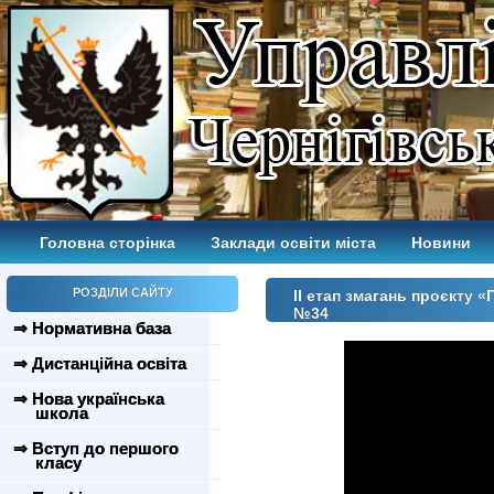
Головна сторінка
Заклади освіти міста
Новини
РОЗДІЛИ САЙТУ
ІІ етап змагань проєкту «
№34
⇒ Нормативна база
⇒ Дистанційна освіта
⇒ Нова українська
школа
⇒ Вступ до першого
класу