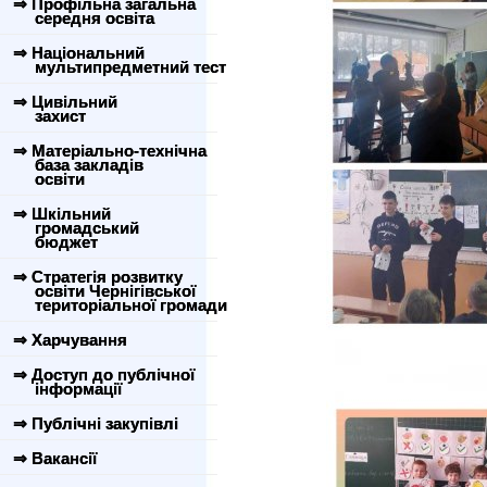
⇒ Профільна загальна
середня освіта
⇒ Національний
мультипредметний тест
⇒ Цивільний
захист
⇒ Матеріально-технічна
база закладів
освіти
⇒ Шкільний
громадський
бюджет
⇒ Стратегія розвитку
освіти Чернігівської
територіальної громади
⇒ Харчування
⇒ Доступ до публічної
інформації
⇒ Публічні закупівлі
⇒ Вакансії