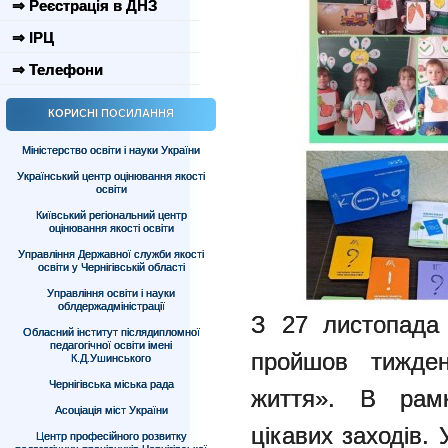
⇒ Реєстрація в ДНЗ
⇒ ІРЦ
⇒ Телефони
КОРИСНІ ПОСИЛАННЯ
Міністерство освіти і науки України
Український центр оцінювання якості
освіти
Київський регіональний центр
оцінювання якості освіти
Управління Державної служби якості
освіти у Чернігівській області
Управління освіти і науки
облдержадміністрації
З 27 листопад
Обласний інститут післядипломної
педагогічної освіти імені
пройшов тижде
К.Д.Ушинського
Чернігівська міська рада
життя». В рамк
Асоціація міст України
цікавих заходів.
Центр професійного розвитку