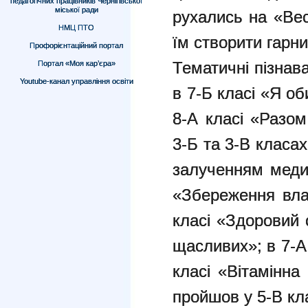
педагогічних працівників Чернігівської
міської ради
рухались на «Ве
НМЦ ПТО
їм створити гарн
Профорієнтаційний портал
Тематичні пізнав
Портал «Моя кар’єра»
Youtube-канал управління освіти
в 7-Б класі «Я о
8-А класі «Разом
3-Б та 3-В класах
залученням медич
«Збереження влас
класі «Здоровий 
щасливих»; в 7-А
класі «Вітамінн
пройшов у 5-В кла