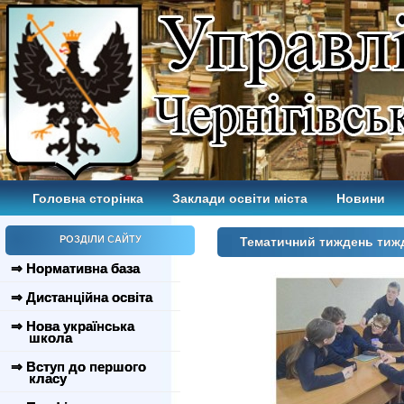
Головна сторінка
Заклади освіти міста
Новини
РОЗДІЛИ САЙТУ
Тематичний тиждень тиж
⇒ Нормативна база
⇒ Дистанційна освіта
⇒ Нова українська
школа
⇒ Вступ до першого
класу