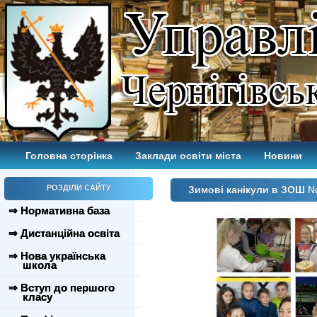
Головна сторінка
Заклади освіти міста
Новини
РОЗДІЛИ САЙТУ
Зимові канікули в ЗОШ 
⇒ Нормативна база
⇒ Дистанційна освіта
⇒ Нова українська
школа
⇒ Вступ до першого
класу