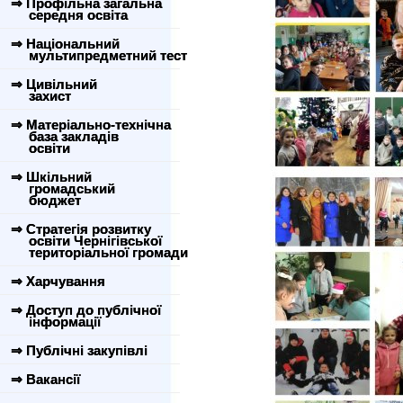
⇒ Профільна загальна
середня освіта
⇒ Національний
мультипредметний тест
⇒ Цивільний
захист
⇒ Матеріально-технічна
база закладів
освіти
⇒ Шкільний
громадський
бюджет
⇒ Стратегія розвитку
освіти Чернігівської
територіальної громади
⇒ Харчування
⇒ Доступ до публічної
інформації
⇒ Публічні закупівлі
⇒ Вакансії