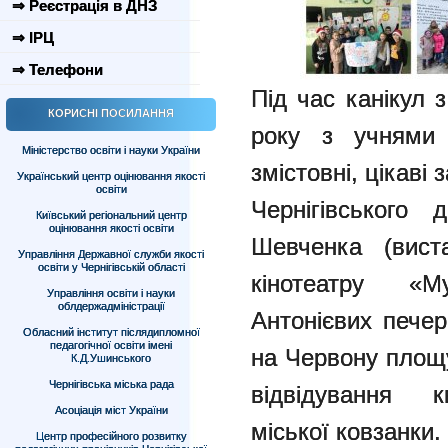
⇒ Реєстрація в ДНЗ
⇒ ІРЦ
⇒ Телефони
Під час канікул 
КОРИСНІ ПОСИЛАННЯ
року з учнями 
Міністерство освіти і науки України
змістовні, цікаві
Український центр оцінювання якості
освіти
Чернігівського 
Київський регіональний центр
оцінювання якості освіти
Шевченка (вист
Управління Державної служби якості
освіти у Чернігівській області
кінотеатру «М
Управління освіти і науки
облдержадміністрації
Антонієвих печер
Обласний інститут післядипломної
педагогічної освіти імені
на Червону площу
К.Д.Ушинського
Чернігівська міська рада
відвідування кв
Асоціація міст України
міської ковзанки.
Центр професійного розвитку