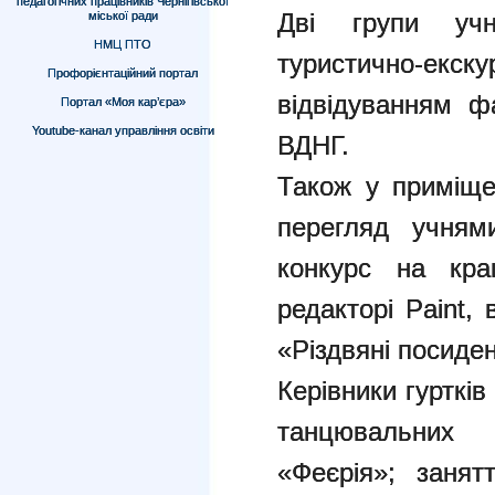
педагогічних працівників Чернігівської
Дві групи учн
міської ради
НМЦ ПТО
туристично-екск
Профорієнтаційний портал
відвідуванням ф
Портал «Моя кар’єра»
Youtube-канал управління освіти
ВДНГ.
Також у приміще
перегляд учнями
конкурс на кр
редакторі Paint,
«Різдвяні посиде
Керівники гуртків
танцювальних 
«Феєрія»; занятт