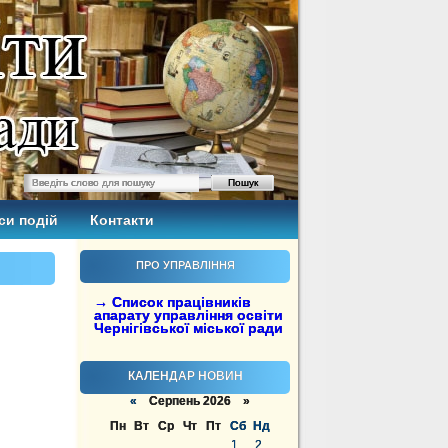
си подій
Контакти
ПРО УПРАВЛІННЯ
→ Список працівників
апарату управління освіти
Чернігівської міської ради
КАЛЕНДАР НОВИН
«
Серпень 2026 »
Пн
Вт
Ср
Чт
Пт
Сб
Нд
1
2