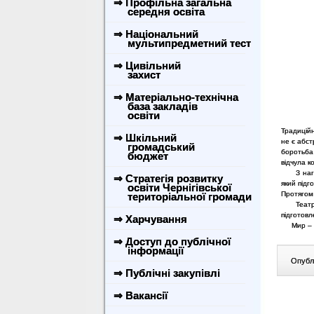
⇒ Профільна загальна
середня освіта
⇒ Національний
мультипредметний тест
⇒ Цивільний
захист
⇒ Матеріально-технічна
база закладів
освіти
Традиційн
⇒ Шкільний
не є абст
громадський
боротьба
бюджет
відчула к
З нагоди
⇒ Стратегія розвитку
який підг
освіти Чернігівської
Протягом 
територіальної громади
Театраль
підготов
⇒ Харчування
Мир – це
⇒ Доступ до публічної
інформації
Опублі
⇒ Публічні закупівлі
⇒ Вакансії