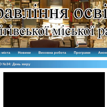
 міста
Новини
Виховна робота
Програми
Анон
О №34: День миру