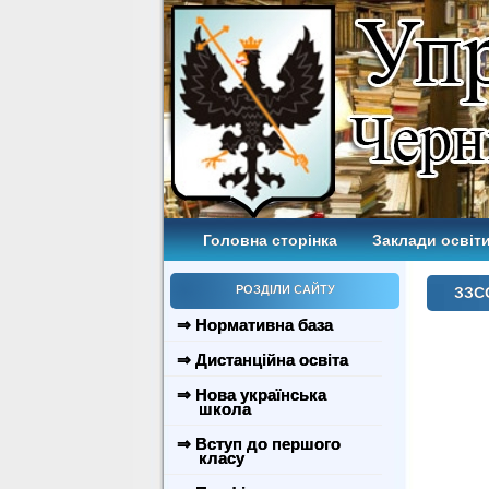
Головна сторінка
Заклади освіти
РОЗДІЛИ САЙТУ
ЗЗС
⇒ Нормативна база
⇒ Дистанційна освіта
⇒ Нова українська
школа
⇒ Вступ до першого
класу