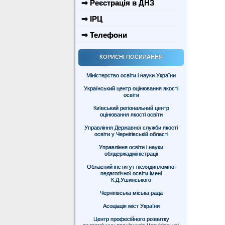
⇒ Реєстрація в ДНЗ
⇒ ІРЦ
⇒ Телефони
КОРИСНІ ПОСИЛАННЯ
Міністерство освіти і науки України
Український центр оцінювання якості
освіти
Київський регіональний центр
оцінювання якості освіти
Управління Державної служби якості
освіти у Чернігівській області
Управління освіти і науки
облдержадміністрації
Обласний інститут післядипломної
педагогічної освіти імені
К.Д.Ушинського
Чернігівська міська рада
Асоціація міст України
Центр професійного розвитку