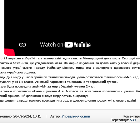
о 21 вересня в Україні та в усьому світі відзначають Міжнародний день миру. Сьогодні ми
рактним бажанням, це усвідомлена мета. За мирне існування, за право жити у власній дер
 всього українського народу. Найвищу цінність миру, яка є запорукою щасливого життя
ожна українська родина.
 Дня миру у школі пройшли тематичні заходи. День розпочався флешмобом «Мир над 
отували: учні 1-х класів, учнівській парламент та вокально-театральний гурток .
дня була проведена акція «Ми за мир в Україні» учнями 2-х кл.
ним колективом «Ніка» - учнями 4 в, б класів та вокальним колективом - учнями 6а
лений віршований флешмоб «Голуб миру летить в Україну».
 щоденна праця кожного громадянина задля вдосконалення, розвитку і спокою в країні.
ковано: 20-09-2024, 10:11
|
Автор:
Управління освіти
Коментарі
Переглядів:
539