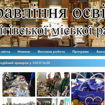
 міста
Новини
Виховна робота
Програми
Анон
годійний ярмарок у ЗЗСО №30