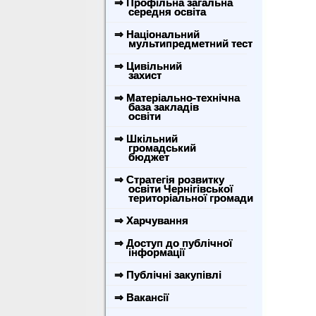
⇒ Профільна загальна
середня освіта
⇒ Національний
мультипредметний тест
⇒ Цивільний
захист
⇒ Матеріально-технічна
база закладів
освіти
⇒ Шкільний
громадський
бюджет
⇒ Стратегія розвитку
освіти Чернігівської
територіальної громади
⇒ Харчування
⇒ Доступ до публічної
інформації
⇒ Публічні закупівлі
⇒ Вакансії