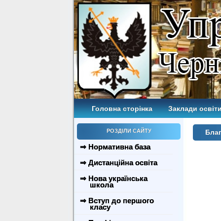
Головна сторінка
Заклади освіти
РОЗДІЛИ САЙТУ
Бла
⇒ Нормативна база
⇒ Дистанційна освіта
⇒ Нова українська
школа
⇒ Вступ до першого
класу