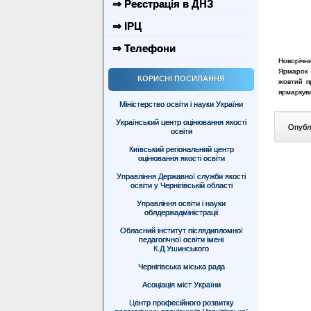
⇒ Реєстрація в ДНЗ
⇒ ІРЦ
⇒ Телефони
Новорічни
Ярмарок -
КОРИСНІ ПОСИЛАННЯ
жовтий п
ярмаркув
Міністерство освіти і науки України
Український центр оцінювання якості
Опублі
освіти
Київський регіональний центр
оцінювання якості освіти
Управління Державної служби якості
освіти у Чернігівській області
Управління освіти і науки
облдержадміністрації
Обласний інститут післядипломної
педагогічної освіти імені
К.Д.Ушинського
Чернігівська міська рада
Асоціація міст України
Центр професійного розвитку