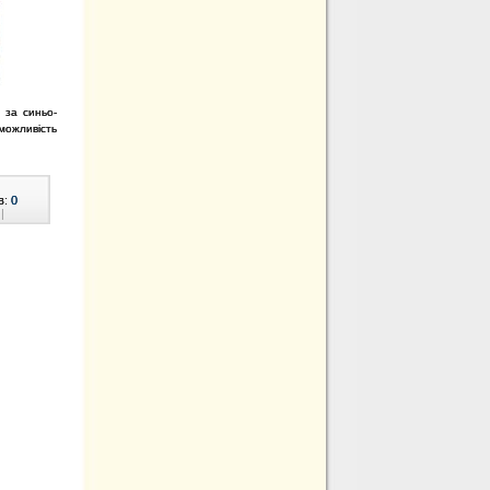
ь за синьо-
можливість
в:
0
|