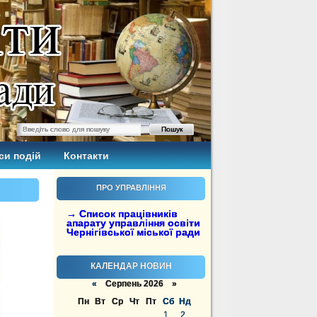
си подій
Контакти
ПРО УПРАВЛІННЯ
→ Список працівників
апарату управління освіти
Чернігівської міської ради
КАЛЕНДАР НОВИН
«
Серпень 2026 »
Пн
Вт
Ср
Чт
Пт
Сб
Нд
1
2