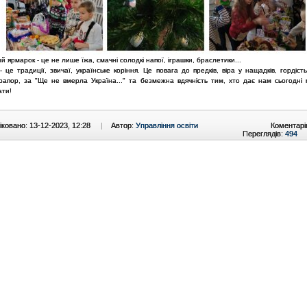
й ярмарок - це не лише їжа, смачні солодкі напої, іграшки, браслетики...
 це традиції, звичаї, українське коріння. Це повага до предків, віра у нащадків, гордіст
рапор, за "Ще не вмерла Україна..." та безмежна вдячність тим, хто дає нам сьогодні 
ати!
ковано: 13-12-2023, 12:28
|
Автор:
Управління освіти
Коментарі
Переглядів:
494