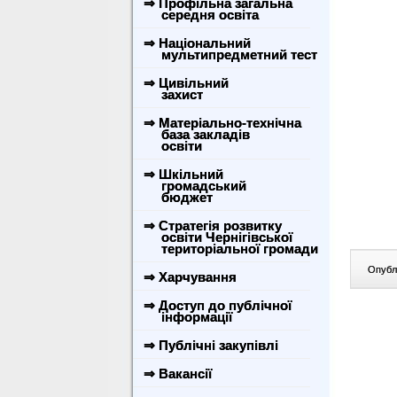
⇒ Профільна загальна
середня освіта
⇒ Національний
мультипредметний тест
⇒ Цивільний
захист
⇒ Матеріально-технічна
база закладів
освіти
⇒ Шкільний
громадський
бюджет
⇒ Стратегія розвитку
освіти Чернігівської
територіальної громади
Опублі
⇒ Харчування
⇒ Доступ до публічної
інформації
⇒ Публічні закупівлі
⇒ Вакансії