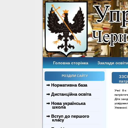
Головна сторінка
Заклади освіти
РОЗДІЛИ САЙТУ
ЗЗСО
патр
⇒ Нормативна база
Учні 8-х
⇒ Дистанційна освіта
патріоти
Діти зан
⇒ Нова українська
усвідомил
школа
Упевнені:
⇒ Вступ до першого
класу