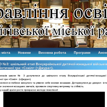
 міста
Новини
Виховна робота
Програми
Анон
 №3: шкільний етап Всеукраїнської дитячої-юнацької військо
іотичної гри «Сокіл» («Джура»).
 класів школи № 3 долучилися до шкільного етапу Всеукраїнської дитячої-юнацької 
чної гри «Сокіл» («Джура»).
урилися в глибини минулого та уявили себе юними козаками. Доторкнулися до джерел істор
и значення козацьких звичаїв, проявили спортивну витримку та стійкість.
 у нашій країні росте прекрасне молоде покоління!