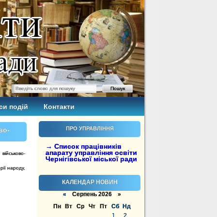
си подій
Контакти
ПРО УПРАВЛІННЯ
во-
→ Список працівників
апарату управління освіти
військово-
Чернігівської міської ради
ії народу,
КАЛЕНДАР НОВИН
«
Серпень 2026 »
Пн
Вт
Ср
Чт
Пт
Сб
Нд
1
2