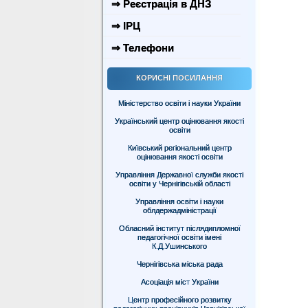
⇒ Реєстрація в ДНЗ
⇒ ІРЦ
⇒ Телефони
КОРИСНІ ПОСИЛАННЯ
Міністерство освіти і науки України
Український центр оцінювання якості
освіти
Київський регіональний центр
оцінювання якості освіти
Управління Державної служби якості
освіти у Чернігівській області
Управління освіти і науки
облдержадміністрації
Обласний інститут післядипломної
педагогічної освіти імені
К.Д.Ушинського
Чернігівська міська рада
Асоціація міст України
Центр професійного розвитку