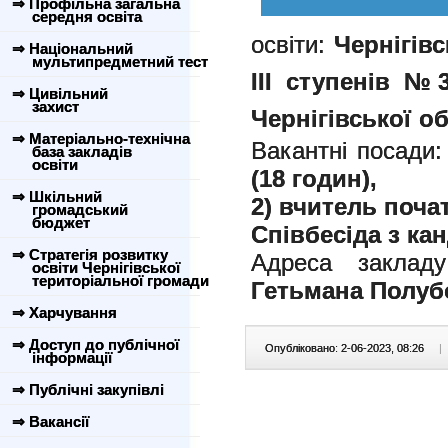
⇒ Профільна загальна
середня освіта
освіти:
Чернігівс
⇒ Національний
мультипредметний тест
ІІІ ступенів №3
⇒ Цивільний
захист
Чернігівської об
⇒ Матеріально-технічна
Вакантні посади
база закладів
освіти
(18 годин),
⇒ Шкільний
2) вчитель поча
громадський
бюджет
Співбесіда з кан
⇒ Стратегія розвитку
Адреса заклад
освіти Чернігівської
територіальної громади
Гетьмана Полубот
⇒ Харчування
⇒ Доступ до публічної
Опубліковано: 2-06-2023, 08:26
|
інформації
⇒ Публічні закупівлі
⇒ Вакансії