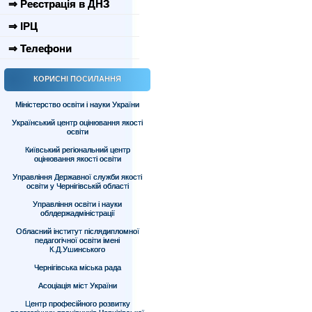
⇒ Реєстрація в ДНЗ
⇒ ІРЦ
⇒ Телефони
КОРИСНІ ПОСИЛАННЯ
Міністерство освіти і науки України
Український центр оцінювання якості
освіти
Київський регіональний центр
оцінювання якості освіти
Управління Державної служби якості
освіти у Чернігівській області
Управління освіти і науки
облдержадміністрації
Обласний інститут післядипломної
педагогічної освіти імені
К.Д.Ушинського
Чернігівська міська рада
Асоціація міст України
Центр професійного розвитку