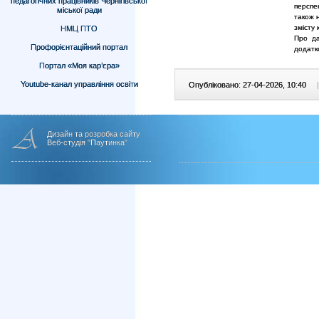
педагогічних працівників Чернігівської
перспе
міської ради
також н
змісту
НМЦ ПТО
Про да
Профорієнтаційний портал
додатк
Портал «Моя кар’єра»
Youtube-канал управління освіти
Опубліковано: 27-04-2026, 10:40
|
Дизайн та розробка сайту
Веб-студія "Паутинка"