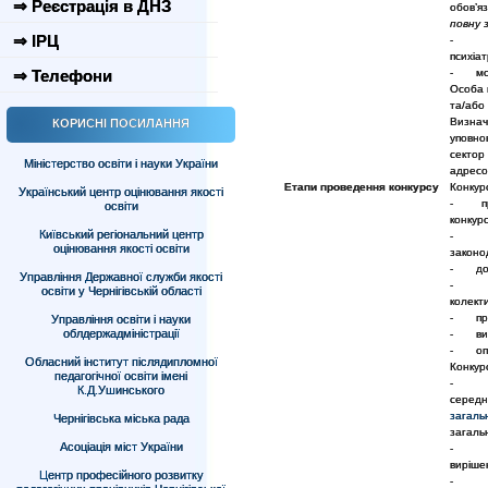
⇒ Реєстрація в ДНЗ
обов’я
повну 
⇒ ІРЦ
- дов
психіа
⇒ Телефони
- моти
Особа 
та/або 
Визна
КОРИСНІ ПОСИЛАННЯ
уповно
сектор
Міністерство освіти і науки України
адресо
Етапи проведення конкурсу
Конкурс
Український центр оцінювання якості
- прий
освіти
конкурс
Київський регіональний центр
- пер
оцінювання якості освіти
законо
- допу
Управління Державної служби якості
- озн
освіти у Чернігівській області
колект
- пров
Управління освіти і науки
облдержадміністрації
- визн
- опри
Обласний інститут післядипломної
Конкур
педагогічної освіти імені
- пер
К.Д.Ушинського
середн
загаль
Чернігівська міська рада
загальн
Асоціація міст України
- пер
виріше
Центр професійного розвитку
- пуб