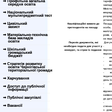
⇒ Профільна загальна
тарифно
середня освіта
заклад
Мініст
⇒ Національний
впоряд
мультипредметний тест
розряд
устано
⇒ Цивільний
Кваліфікаційні вимоги до
Посаду
захист
претендентів на посаду
особа,
магіст
⇒ Матеріально-технічна
років, 
база закладів
не пер
освіти
Перелік документів, які
Для уча
необхідно подати для участі у
- зая
⇒ Шкільний
конкурсі, та строк їх подання
персо
громадський
персон
бюджет
- авто
- копі
⇒ Стратегія розвитку
- копі
освіти Чернігівської
частино
територіальної громади
- копі
педаго
⇒ Харчування
день їх
- доку
⇒ Доступ до публічної
інформації
відомо
наявно
⇒ Публічні закупівлі
до дат
- над
⇒ Вакансії
стягне
з дома