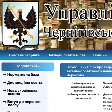
Головна сторінка
Заклади освіти міста
Новини
РОЗДІЛИ САЙТУ
Оголошення про проведен
загальноосвітнього навч
⇒ Нормативна база
Чернігова
⇒ Дистанційна освіта
Найменування та
Черніг
Адрес
місцезнаходження
⇒ Нова українська
закладу
освіти
школа
Найменування посади та
Дирек
умови праці
Посадо
⇒ Вступ до першого
Посадо
класу
контра
30.08.