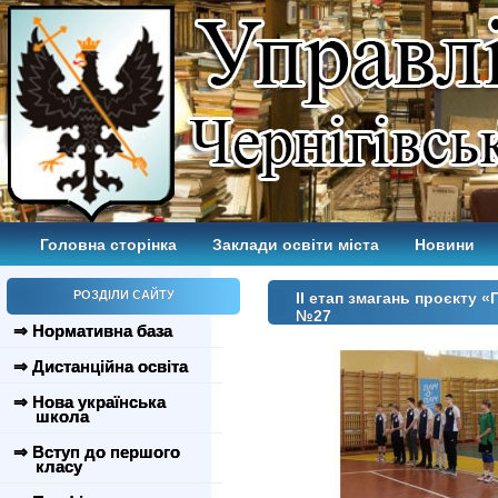
Головна сторінка
Заклади освіти міста
Новини
РОЗДІЛИ САЙТУ
ІІ етап змагань проєкту «
№27
⇒ Нормативна база
⇒ Дистанційна освіта
⇒ Нова українська
школа
⇒ Вступ до першого
класу