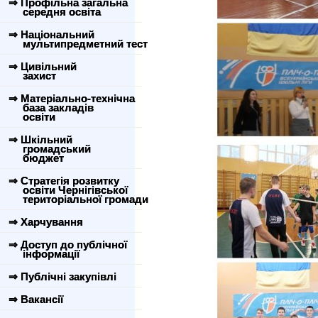
⇒ Профільна загальна
середня освіта
⇒ Національний
мультипредметний тест
⇒ Цивільний
захист
⇒ Матеріально-технічна
база закладів
освіти
⇒ Шкільний
громадський
бюджет
⇒ Стратегія розвитку
освіти Чернігівської
територіальної громади
⇒ Харчування
⇒ Доступ до публічної
інформації
⇒ Публічні закупівлі
⇒ Вакансії