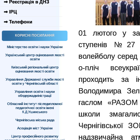
⇒ Реєстрація в ДНЗ
⇒ ІРЦ
⇒ Телефони
01 лютого у зак
КОРИСНІ ПОСИЛАННЯ
ступенів №27 в
Міністерство освіти і науки України
волейболу серед 
Український центр оцінювання якості
освіти
о-пліч всеукра
Київський регіональний центр
оцінювання якості освіти
проходить за ін
Управління Державної служби якості
освіти у Чернігівській області
Володимира Зеле
Управління освіти і науки
облдержадміністрації
гаслом «РАЗОМ
Обласний інститут післядипломної
педагогічної освіти імені
школи змагал
К.Д.Ушинського
Чернігівська міська рада
Чернігівської 
Асоціація міст України
надзвичайна ат
Центр професійного розвитку