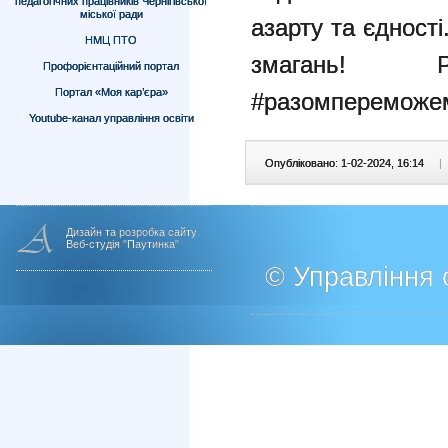
педагогічних працівників Чернігівської
міської ради
азарту та єдност
НМЦ ПТО
змагань! 
Профорієнтаційний портал
Портал «Моя кар’єра»
#разомпереможемо
Youtube-канал управління освіти
Опубліковано: 1-02-2024, 16:14
|
Дизайн та розробка сайту
Веб-студія "Паутинка"
© Управління о