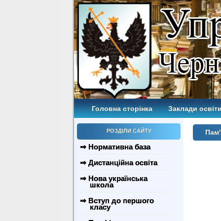
Головна сторінка
Заклади освіти
РОЗДІЛИ САЙТУ
Пам'
⇒ Нормативна база
⇒ Дистанційна освіта
⇒ Нова українська
школа
⇒ Вступ до першого
класу