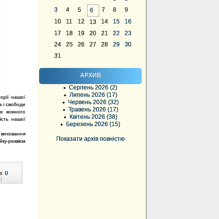
3
4
5
7
8
9
6
10
11
12
14
15
16
13
17
18
19
20
21
22
23
24
25
26
27
28
29
30
31
АРХИВ
Серпень 2026 (2)
Липень 2026 (17)
орії нашої
Червень 2026 (32)
а і свободи
Травень 2026 (17)
ях кожного
Квітень 2026 (38)
ість нашої
Березень 2026 (15)
а виховання
Показати архів повністю
йку-реквієм
в:
0
|