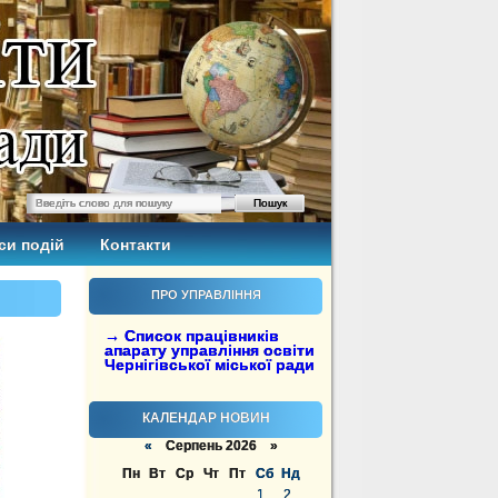
си подій
Контакти
ПРО УПРАВЛІННЯ
→ Список працівників
апарату управління освіти
Чернігівської міської ради
КАЛЕНДАР НОВИН
«
Серпень 2026 »
Пн
Вт
Ср
Чт
Пт
Сб
Нд
1
2