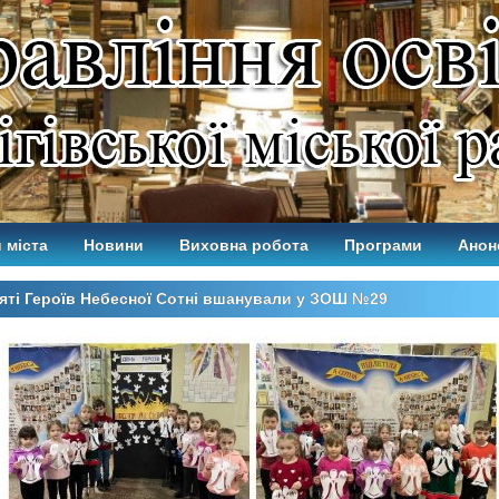
 міста
Новини
Виховна робота
Програми
Анон
яті Героїв Небесної Сотні вшанували у ЗОШ №29