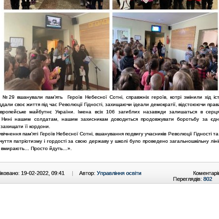
 №29 вшанували пам’ять Героїв Небесної Сотні, справжніх героїв, котрі змінили хід іст
іддали своє життя під час Революції Гідності, захищаючи ідеали демократії, відстоюючи прав
вропейське майбутнє України. Імена всіх 106 загиблих назавжди залишаться в серц
. Нині нашим солдатам, нашим захисникам доводиться продовжувати боротьбу за єдн
захищати її кордони.
вічнення пам'яті Героїв Небесної Сотні, вшанування подвигу учасників Революції Гідності т
очуття патріотизму і гордості за свою державу у школі було проведено загальношкільну ліні
е вмирають… Просто йдуть…».
ковано: 19-02-2022, 09:41
|
Автор:
Управління освіти
Коментарі
Переглядів:
802