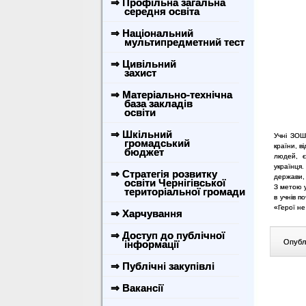
⇒ Профільна загальна
середня освіта
⇒ Національний
мультипредметний тест
⇒ Цивільний
захист
⇒ Матеріально-технічна
база закладів
освіти
⇒ Шкільний
Учні ЗОШ
громадський
країни, в
бюджет
людей, є
українця
⇒ Стратегія розвитку
держави, 
освіти Чернігівської
З метою у
територіальної громади
в учнів п
«Герої н
⇒ Харчування
⇒ Доступ до публічної
Опублі
інформації
⇒ Публічні закупівлі
⇒ Вакансії