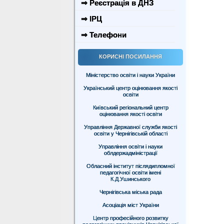
⇒ Реєстрація в ДНЗ
⇒ ІРЦ
⇒ Телефони
КОРИСНІ ПОСИЛАННЯ
Міністерство освіти і науки України
Український центр оцінювання якості
освіти
Київський регіональний центр
оцінювання якості освіти
Управління Державної служби якості
освіти у Чернігівській області
Управління освіти і науки
облдержадміністрації
Обласний інститут післядипломної
педагогічної освіти імені
К.Д.Ушинського
Чернігівська міська рада
Асоціація міст України
Центр професійного розвитку