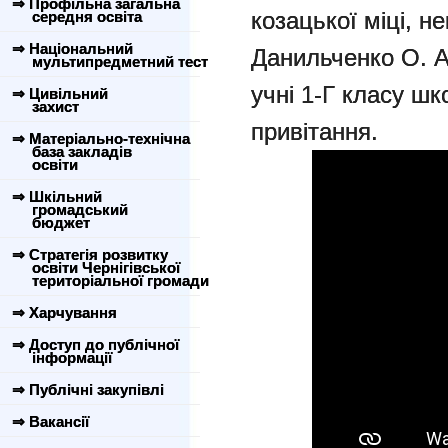
⇒ Профільна загальна
козацької міці, н
середня освіта
⇒ Національний
Данильченко О. А.
мультипредметний тест
учні 1-Г класу ш
⇒ Цивільний
захист
привітання.
⇒ Матеріально-технічна
база закладів
освіти
⇒ Шкільний
громадський
бюджет
⇒ Стратегія розвитку
освіти Чернігівської
територіальної громади
⇒ Харчування
⇒ Доступ до публічної
інформації
⇒ Публічні закупівлі
⇒ Вакансії