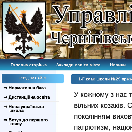
Головна сторінка
Заклади освіти міста
Новини
РОЗДІЛИ САЙТУ
1-Г клас школи №29 през
⇒ Нормативна база
У кожному з нас т
⇒ Дистанційна освіта
вільних козаків. 
⇒ Нова українська
школа
поколінням вихов
⇒ Вступ до першого
класу
патріотизм, націо