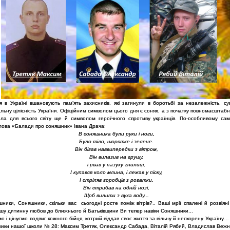
 в Україні вшановують пам’ять захисників, які загинули в боротьбі за незалежність, сув
льну цілісність України. Офіційним символом цього дня є сонях, а з початку повномасштабн
тала для всього світу ще й символом героїчного спротиву українців. По-особливому сам
слова «Балади про соняшник» Івана Драча:
В соняшника були руки і ноги,
Було тіло, шорстке і зелене.
Він бігав наввипередки з вітром,
Він вилазив на грушу,
і рвав у пазуху гнилиці,
І купався коло млина, і лежав у піску,
І стріляв горобців з рогатки.
Він стрибав на одній нозі,
Щоб вилити з вуха воду...
ники, Соняшники, скільки вас сьогодні росте поміж вітрів?.. Ваші мрії спалені й розвіяні
шу дитинну любов до ближнього й Батьківщини Ви тепер навіки Соняшники...
о і цінуємо подвиг кожного бійця, котрий віддав своє життя за вільну й нескорену Україну
кники нашої школи № 28: Максим Третяк, Олександр Сабада, Віталій Рябий, Владислав Вежн