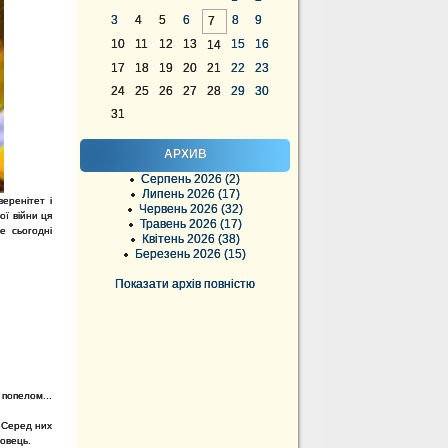
3
4
5
6
8
9
7
10
11
12
13
15
16
14
17
18
19
20
21
22
23
24
25
26
27
28
29
30
31
АРХИВ
Серпень 2026 (2)
Липень 2026 (17)
еренітет і
Червень 2026 (32)
ої війни ця
Травень 2026 (17)
е сьогодні
Квітень 2026 (38)
Березень 2026 (15)
Показати архів повністю
 попелом...
… Серед них
овець.