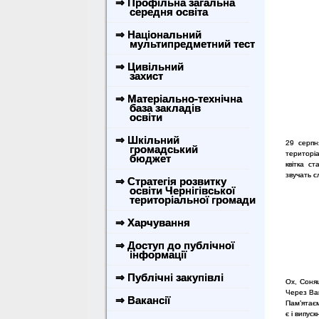
⇒ Профільна загальна
середня освіта
⇒ Національний
мультипредметний тест
⇒ Цивільний
захист
⇒ Матеріально-технічна
база закладів
освіти
⇒ Шкільний
29 серпня
громадський
територіа
бюджет
квітка с
звучать 
⇒ Стратегія розвитку
освіти Чернігівської
територіальної громади
⇒ Харчування
⇒ Доступ до публічної
інформації
⇒ Публічні закупівлі
Ох, Соняш
Через Ва
⇒ Вакансії
Пам’ятаєм
є і випус