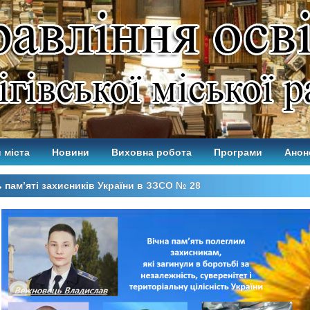
 міста
Новини
Виховна робота
Програми
Анон
 пам’яті захисників України в ЗЗСО № 28