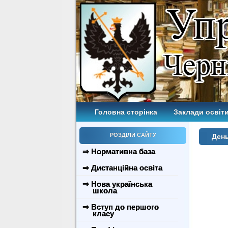
Головна сторінка
Заклади освіти
РОЗДІЛИ САЙТУ
День
⇒ Нормативна база
⇒ Дистанційна освіта
⇒ Нова українська
школа
⇒ Вступ до першого
класу