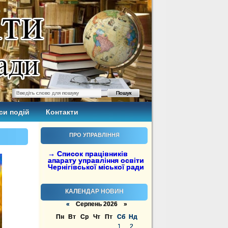
си подій
Контакти
ПРО УПРАВЛІННЯ
→ Список працівників
апарату управління освіти
Чернігівської міської ради
КАЛЕНДАР НОВИН
«
Серпень 2026 »
Пн
Вт
Ср
Чт
Пт
Сб
Нд
1
2