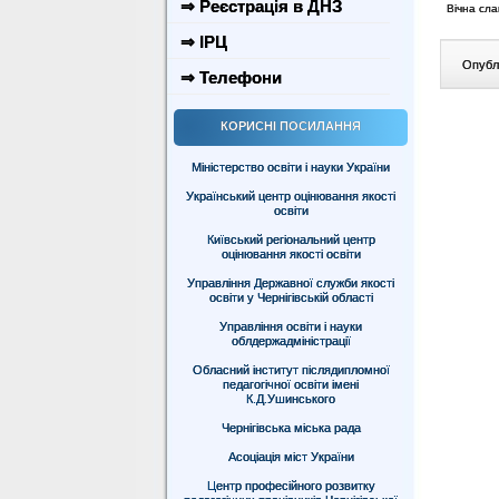
⇒ Реєстрація в ДНЗ
Вічна сла
⇒ ІРЦ
Опублі
⇒ Телефони
КОРИСНІ ПОСИЛАННЯ
Міністерство освіти і науки України
Український центр оцінювання якості
освіти
Київський регіональний центр
оцінювання якості освіти
Управління Державної служби якості
освіти у Чернігівській області
Управління освіти і науки
облдержадміністрації
Обласний інститут післядипломної
педагогічної освіти імені
К.Д.Ушинського
Чернігівська міська рада
Асоціація міст України
Центр професійного розвитку