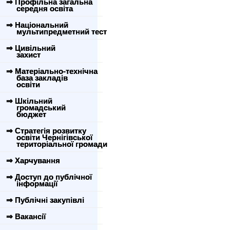
⇒ Профільна загальна
середня освіта
⇒ Національний
мультипредметний тест
⇒ Цивільний
захист
⇒ Матеріально-технічна
база закладів
освіти
⇒ Шкільний
громадський
бюджет
⇒ Стратегія розвитку
освіти Чернігівської
територіальної громади
⇒ Харчування
⇒ Доступ до публічної
інформації
⇒ Публічні закупівлі
⇒ Вакансії