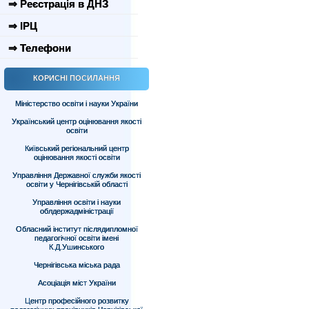
⇒ Реєстрація в ДНЗ
⇒ ІРЦ
⇒ Телефони
КОРИСНІ ПОСИЛАННЯ
Міністерство освіти і науки України
Український центр оцінювання якості
освіти
Київський регіональний центр
оцінювання якості освіти
Управління Державної служби якості
освіти у Чернігівській області
Управління освіти і науки
облдержадміністрації
Обласний інститут післядипломної
педагогічної освіти імені
К.Д.Ушинського
Чернігівська міська рада
Асоціація міст України
Центр професійного розвитку