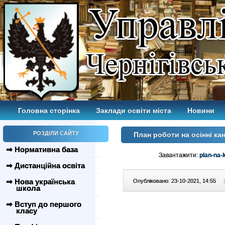
Головна сторінка
Заклади освіти міста
Новини
РОЗДІЛИ САЙТУ
План роботи на осінні ка
⇒ Нормативна база
Завантажити:
plan-na-
⇒ Дистанційна освіта
⇒ Нова українська
Опубліковано: 23-10-2021, 14:55
|
школа
⇒ Вступ до першого
класу