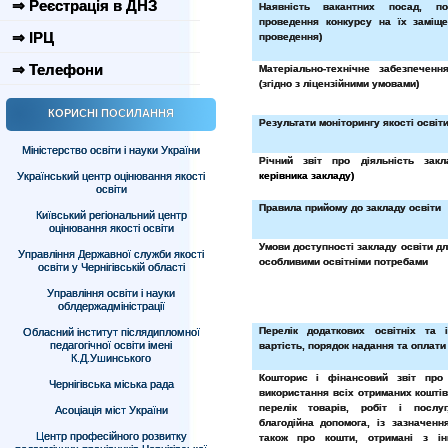
⇒ Реєстрація в ДНЗ
Наявність вакантних посад, п
проведення конкурсу на їх заміще
⇒ ІРЦ
проведення)
⇒ Телефони
Матеріально-технічне забезпеченн
(згідно з ліцензійними умовами)
КОРИСНІ ПОСИЛАННЯ
Результати моніторингу якості освіт
Міністерство освіти і науки України
Річний звіт про діяльність закл
Український центр оцінювання якості
керівника закладу)
освіти
Правила прийому до закладу освіти
Київський регіональний центр
оцінювання якості освіти
Умови доступності закладу освіти дл
Управління Державної служби якості
особливими освітніми потребами
освіти у Чернігівській області
Управління освіти і науки
облдержадміністрації
Перелік додаткових освітніх та 
Обласний інститут післядипломної
педагогічної освіти імені
вартість, порядок надання та оплати 
К.Д.Ушинського
Кошторис і фінансовий звіт про
Чернігівська міська рада
використання всіх отриманих кошті
перелік товарів, робіт і послу
Асоціація міст України
благодійна допомога, із зазначенн
Центр професійного розвитку
також про кошти, отримані з і