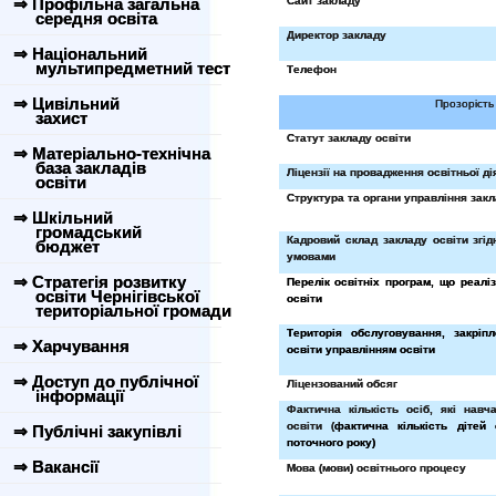
⇒ Профільна загальна
Сайт закладу
середня освіта
Директор закладу
⇒ Національний
мультипредметний тест
Телефон
⇒ Цивільний
Прозорість 
захист
Статут закладу освіти
⇒ Матеріально-технічна
база закладів
Ліцензії на провадження освітньої ді
освіти
Структура та органи управління закл
⇒ Шкільний
громадський
Кадровий склад закладу освіти згід
бюджет
умовами
⇒ Стратегія розвитку
Перелік освітніх програм, що реалі
освіти Чернігівської
освіти
територіальної громади
Територія обслуговування, закріп
⇒ Харчування
освіти управлінням освіти
⇒ Доступ до публічної
Ліцензований обсяг
інформації
Фактична кількість осіб, які навч
освіти (
фактична кількість дітей
⇒ Публічні закупівлі
поточного року)
⇒ Вакансії
Мова (мови) освітнього процесу