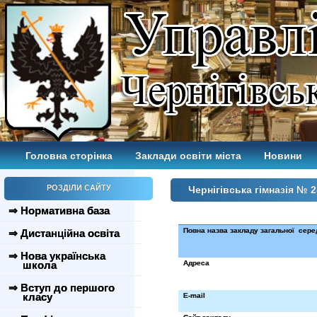
Головна сторінка
Заклади освіти міста
Новини
РОЗДІЛИ САЙТУ
Чернігівська гімназія № 2
⇒ Нормативна база
Повна назва закладу загальної
сере
⇒ Дистанційна освіта
⇒ Нова українська
школа
Адреса
⇒ Вступ до першого
класу
E
-
mail