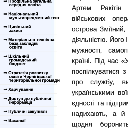
⇒ Профільна загальна
середня освіта
Артем Ракіті
⇒ Національний
військових опер
мультипредметний тест
⇒ Цивільний
острова Зміїний,
захист
діяльністю. Його 
⇒ Матеріально-технічна
база закладів
освіти
мужності, самоп
⇒ Шкільний
країні. Під час 
громадський
бюджет
поспілкуватися з
⇒ Стратегія розвитку
освіти Чернігівської
територіальної громади
про службу, ви
⇒ Харчування
українськими во
⇒ Доступ до публічної
єдності та підтри
інформації
⇒ Публічні закупівлі
надихають, а й
⇒ Вакансії
щодня боронит