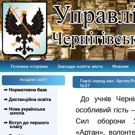
Головна сторінка
Заклади освіти міста
Новини
РОЗДІЛИ САЙТУ
Герої серед нас: Артем Ра
№27
⇒ Нормативна база
До учнів Черніг
⇒ Дистанційна освіта
особливий гість 
⇒ Нова українська
школа
Сил оборони Ук
⇒ Вступ до першого
класу
«Артан», волонте