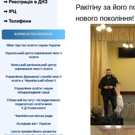
⇒ Реєстрація в ДНЗ
Ракітіну за його 
⇒ ІРЦ
нового покоління!
⇒ Телефони
КОРИСНІ ПОСИЛАННЯ
Міністерство освіти і науки України
Український центр оцінювання якості
освіти
Київський регіональний центр
оцінювання якості освіти
Управління Державної служби якості
освіти у Чернігівській області
Управління освіти і науки
облдержадміністрації
Обласний інститут післядипломної
педагогічної освіти імені
К.Д.Ушинського
Чернігівська міська рада
Асоціація міст України
Центр професійного розвитку